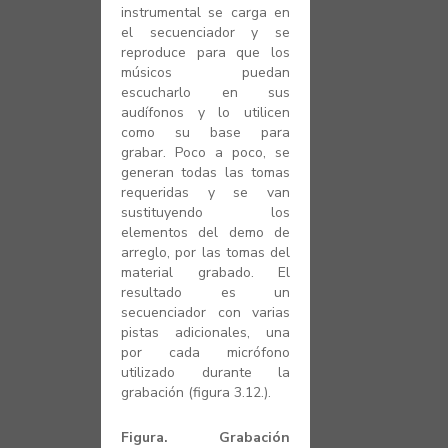
instrumental se carga en
el secuenciador y se
reproduce para que los
músicos puedan
escucharlo en sus
audífonos y lo utilicen
como su base para
grabar. Poco a poco, se
generan todas las tomas
requeridas y se van
sustituyendo los
elementos del demo de
arreglo, por las tomas del
material grabado. El
resultado es un
secuenciador con varias
pistas adicionales, una
por cada micrófono
utilizado durante la
grabación (figura 3.12.).
Figura. Grabación