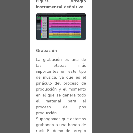
Figura. Arreglo
instrumental definitivo.
Grabación
La grabación es una de
las etapas más
importantes en este tipo
de música, ya que es el
pináculo del proceso de
producción y el momento
en el que se genera todo
el material para el
proceso de pos
producción.
Supongamos que estamos
grabando a una banda de
rock. El demo de arreglo