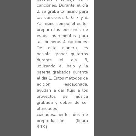
canciones. Durante el día
2, se graba lo mismo para
las canciones 5, 6, 7 y 8.
Al mismo tiempo, el editor
prepara las ediciones de
estos instrumentos para
las primeras 4 canciones.
De esta manera, es
posible grabar guitarras
durante el día 3,
utilizando el bajo y la
batería grabados durante
el día 1. Estos métodos de
edición escalonada,
ayudan a dar flujo a los
proyectos de música
grabada y deben de ser
planeados
cuidadosamente durante
preproducción (figura
3.13.).