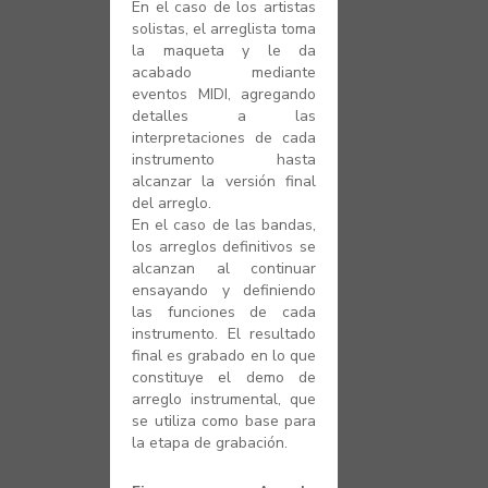
En el caso de los artistas
solistas, el arreglista toma
la maqueta y le da
acabado mediante
eventos MIDI, agregando
detalles a las
interpretaciones de cada
instrumento hasta
alcanzar la versión final
del arreglo.
En el caso de las bandas,
los arreglos definitivos se
alcanzan al continuar
ensayando y definiendo
las funciones de cada
instrumento. El resultado
final es grabado en lo que
constituye el demo de
arreglo instrumental, que
se utiliza como base para
la etapa de grabación.