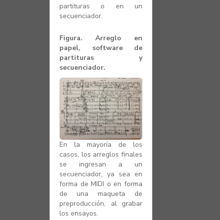
partituras o en un
secuenciador.
Figura. Arreglo en
papel, software de
partituras y
secuenciador.
En la mayoría de los
casos, los arreglos finales
se ingresan a un
secuenciador, ya sea en
forma de MIDI o en forma
de una maqueta de
preproducción, al grabar
los ensayos.