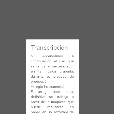
vKontact
vBox
vPages
NOTIFICATIONS
Transcripción
> Aprendamos a
continuación el uso que
se le da al secuenciador
en la música grabada,
durante el proceso de
producción.
Arreglo Instrumental
El arreglo instrumental
definitivo se trabaja a
partir de la maqueta, que
puede realizarse en
papel, en un software de