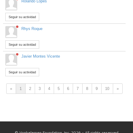
Rolando Lopes
Seguir su actividad
Rhys Roque
Seguir su actividad
Javier Montes Vicente
Seguir su actividad
«
1
2
3
4
5
6
7
8
9
10
»
© Vonkelemen Foundation, Inc. 2026 - All rights reserved