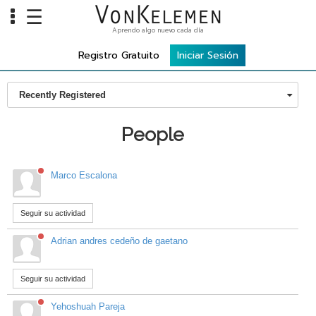
☰
Aprendo algo nuevo cada día
Info
Registro Gratuito
Iniciar Sesión
Home
Recently Registered
Cursos
Carreras
People
Costos
Marco Escalona
Tools
Seguir su actividad
VKTV
vLearn
Adrian andres cedeño de gaetano
vTalk
Seguir su actividad
vKonnect
Yehoshuah Pareja