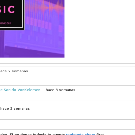
hace 2 semanas
 de Sonido VonKelemen
— hace 3 semanas
 hace 3 semanas
ades. Si no tienes todavía tu cuenta
regístrate ahora
first.