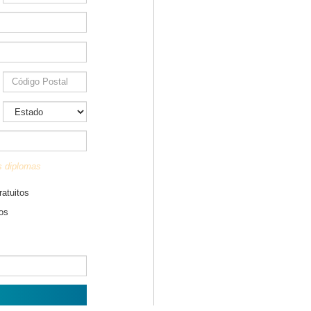
us diplomas
ratuitos
tos