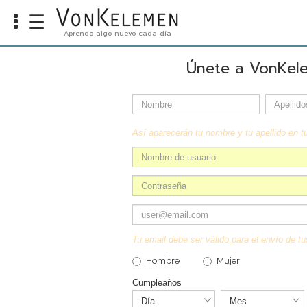
☰
Aprendo algo nuevo cada día
Info
Únete a VonKel
Home
Cursos
Carreras
Así aparecerán tu nombre y tu apellido en tu
Costos
Tools
VKTV
vLearn
Tu email debe ser válido para el envío de tu
Hombre
Mujer
vTalk
Cumpleaños
vKonnect