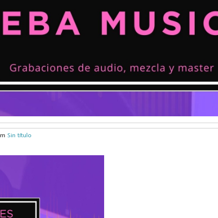
bum
Sin título