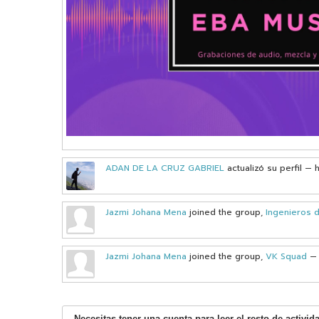
ADAN DE LA CRUZ GABRIEL
actualizó su perfil
— 
Jazmi Johana Mena
joined the group,
Ingenieros
Jazmi Johana Mena
joined the group,
VK Squad
—
Necesitas tener una cuenta para leer el resto de activid