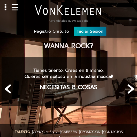
☰
Info
Aprendo algo nuevo cada día
Registro Gratuito
Iniciar Sesión
Home
Cursos
WANNA ROCK?
Carreras
Costos
Tienes talento. Crees en tí mismo.
‹
›
Quieres ser exitoso en la industria musical!
Tools
NECESITAS 8 COSAS
VKTV
vLearn
vTalk
vKonnect
TALENTO
CONOCIMIENTO
CARRERA
PROMOCIÓN
CONTACTOS