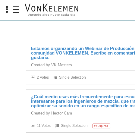
☰
Aprendo algo nuevo cada día
Info
Home
Cursos
Estamos organizando un Webinar de Producción M
Carreras
comunidad VONKELEMEN. Escribe en comentario
gustaría.
Costos
Created by
VK Masters
Tools
2 Votes
Single Selection
VKTV
¿Cuál medio usas más frecuentemente para escuc
interesante para los ingenieros de mezcla, que t
vLearn
optimizar su sonido en un rango específico de m
Created by
Hector Cam
vTalk
11 Votes
Single Selection
Expired
vKonnect