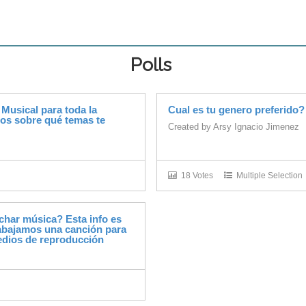
Polls
usical para toda la
Cual es tu genero preferido?
s sobre qué temas te
Created by
Arsy Ignacio Jimenez
18 Votes
Multiple Selection
har música? Esta info es
rabajamos una canción para
edios de reproducción