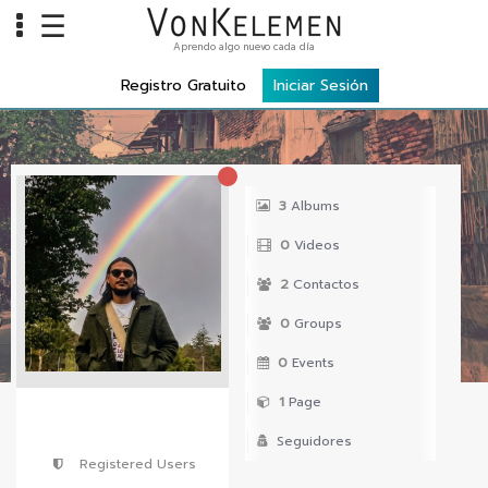
☰
Aprendo algo nuevo cada día
Info
Registro Gratuito
Iniciar Sesión
Home
Cursos
Carreras
3
Albums
Costos
0
Videos
Tools
2
Contactos
0
Groups
VKTV
0
Events
vLearn
1
Page
vTalk
Seguidores
vKonnect
Registered Users