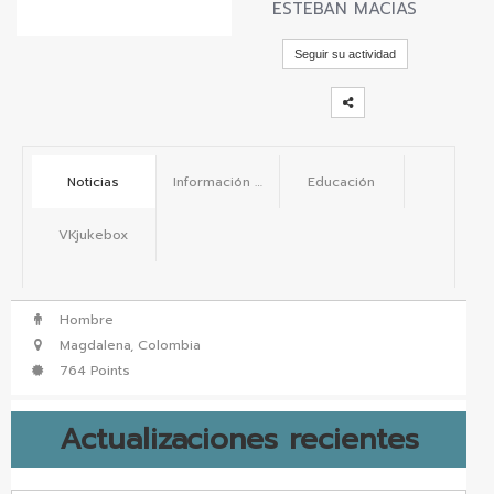
ESTEBAN MACIAS
vKontact
Seguir su actividad
vBox
vPages
Notifications
Noticias
Información básica
Educación
VKjukebox
Hombre
Magdalena, Colombia
764 Points
Actualizaciones recientes