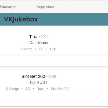
Educación
VKjukebox
VKjukebox
Tina
• 2024
Dapoisonx
0
Songs
•
CD
•
Pop
Slot Bet 200
• 2025
DJ. RUST
0
Songs
•
CD
•
Rock
•
Slot Bet 200