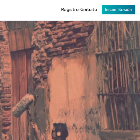
Registro Gratuito
Iniciar Sesión