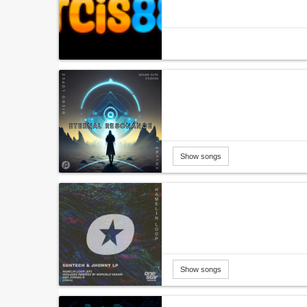
Show songs
Show songs