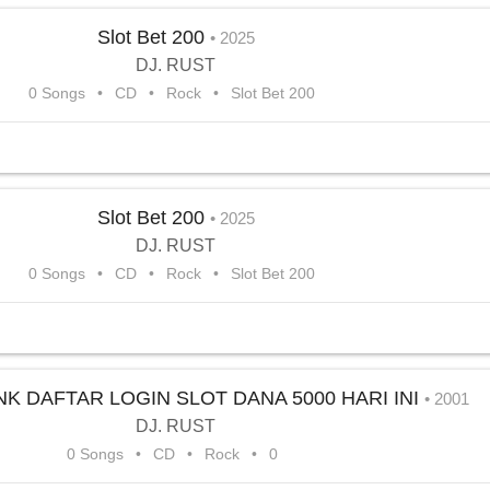
Slot Bet 200
• 2025
DJ. RUST
0
Songs
•
CD
•
Rock
•
Slot Bet 200
Slot Bet 200
• 2025
DJ. RUST
0
Songs
•
CD
•
Rock
•
Slot Bet 200
NK DAFTAR LOGIN SLOT DANA 5000 HARI INI
• 2001
DJ. RUST
0
Songs
•
CD
•
Rock
•
0