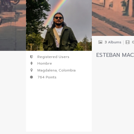
vKontact
vBox
vPages
Notifications
3
Albums
ESTEBAN MAC
Registered Users
Hombre
Magdalena, Colombia
764 Points