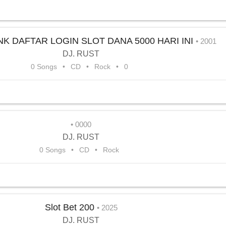
NK DAFTAR LOGIN SLOT DANA 5000 HARI INI
• 2001
DJ. RUST
0
Songs
•
CD
•
Rock
•
0
• 0000
DJ. RUST
0
Songs
•
CD
•
Rock
Slot Bet 200
• 2025
DJ. RUST