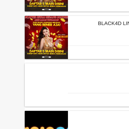
BLACK4D LI