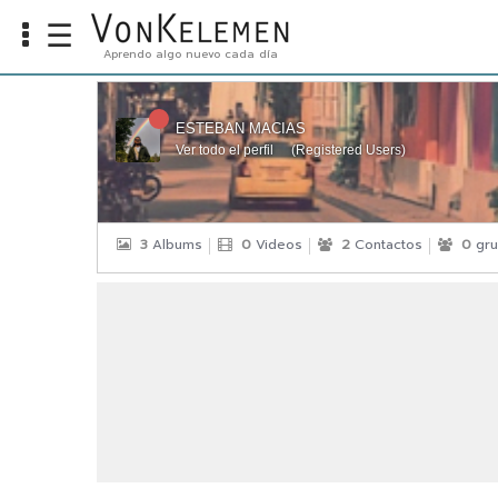
☰
Aprendo algo nuevo cada día
Info
Home
ESTEBAN MACIAS
Ver todo el perfil
(
Registered Users
)
Cursos
Carreras
Costos
3
Albums
0
Videos
2
Contactos
0
gru
Tools
VKTV
vLearn
vTalk
vKonnect