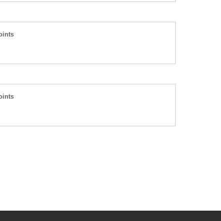
ints
ints