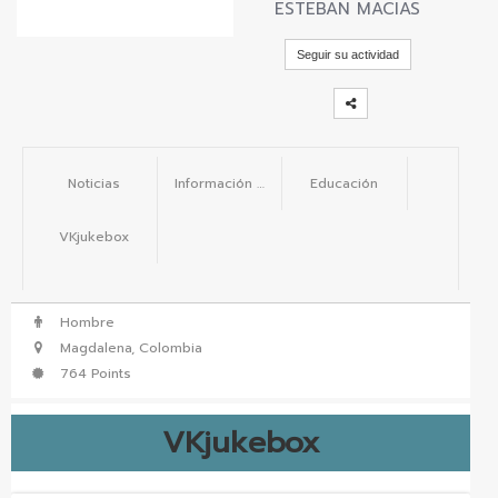
ESTEBAN MACIAS
vKontact
Seguir su actividad
vBox
vPages
Notifications
Noticias
Información básica
Educación
VKjukebox
Hombre
Magdalena, Colombia
764 Points
VKjukebox