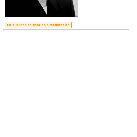
vKontact
vBox
La publicación esta bajo moderación
vPages
Notifications