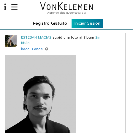
☰
Aprendo algo nuevo cada día
Info
Registro Gratuito
Iniciar Sesión
Home
ESTEBAN MACIAS
subió una foto al álbum
Sin
Cursos
título
hace 3 años
Carreras
Costos
Tools
VKTV
vLearn
vTalk
vKonnect