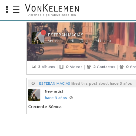
☰
Aprendo algo nuevo cada día
Info
Home
ESTEBAN MACIAS
Ver todo el perfil
(
Registered Users
)
Cursos
Carreras
Costos
3
Albums
0
Videos
2
Contactos
0
Gro
Tools
ESTEBAN MACIAS
liked this post about hace 3 años
New artist
VKTV
hace 3 años
vLearn
Creciente Sónica
vTalk
vKonnect