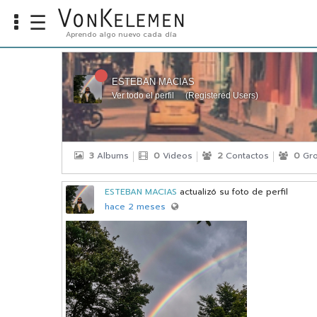
☰
Aprendo algo nuevo cada día
Info
Home
ESTEBAN MACIAS
Ver todo el perfil
(
Registered Users
)
Cursos
Carreras
Costos
3
Albums
0
Videos
2
Contactos
0
Gro
Tools
ESTEBAN MACIAS
actualizó su foto de perfil
hace 2 meses
VKTV
vLearn
vTalk
vKonnect