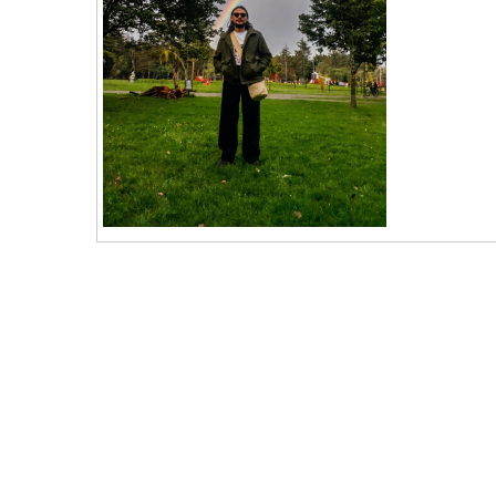
vKontact
vBox
vPages
Notifications