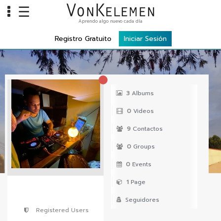
☰
Aprendo algo nuevo cada día
Info
Registro Gratuito
Iniciar Sesión
Home
Cursos
Carreras
3
Albums
Costos
0
Videos
Tools
9
Contactos
0
Groups
VKTV
0
Events
vLearn
1
Page
vTalk
Seguidores
vKonnect
Registered Users