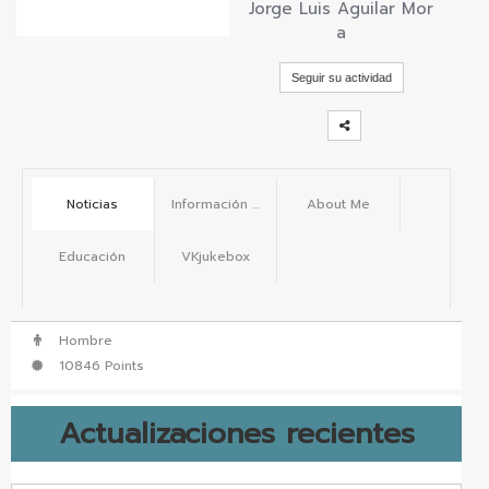
Jorge Luis Aguilar Mor
vKontact
a
vBox
Seguir su actividad
vPages
Notifications
Noticias
Información básica
About Me
Educación
VKjukebox
Hombre
10846 Points
Actualizaciones recientes