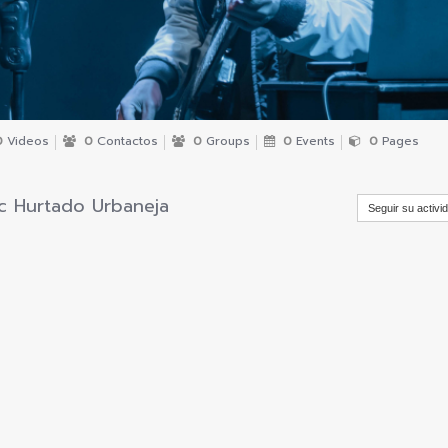
0
Videos
0
Contactos
0
Groups
0
Events
0
Pages
c Hurtado Urbaneja
Seguir su activi