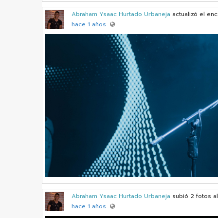
Abraham Ysaac Hurtado Urbaneja
actualizó el en
hace 1 años
Abraham Ysaac Hurtado Urbaneja
subió 2 fotos a
hace 1 años