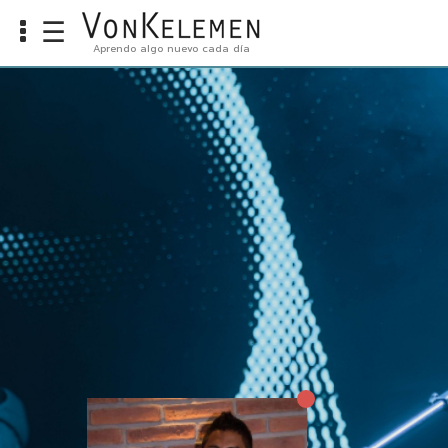
☰
Aprendo algo nuevo cada día
Info
Home
Cursos
Carreras
Costos
Tools
VKTV
vLearn
vTalk
vKonnect