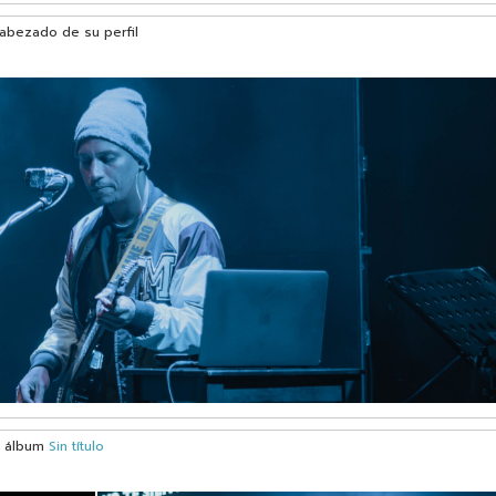
cabezado de su perfil
l álbum
Sin título