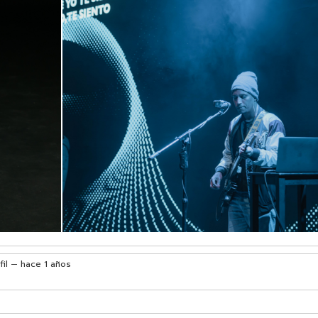
fil
— hace 1 años