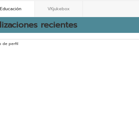
Educación
VKjukebox
lizaciones recientes
o de perfil