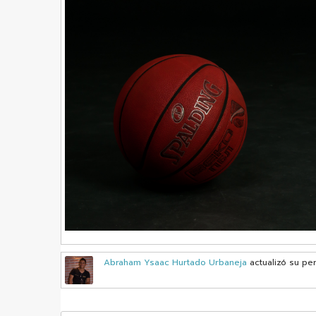
Abraham Ysaac Hurtado Urbaneja
actualizó su per