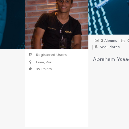
vKontact
vBox
vPages
Notifications
2
Albums
Seguidores
Registered Users
Abraham Ysaa
Lima, Peru
39 Points