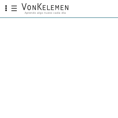
☰
Aprendo algo nuevo cada día
Info
Home
Cursos
Carreras
Costos
Tools
VKTV
vLearn
vTalk
vKonnect