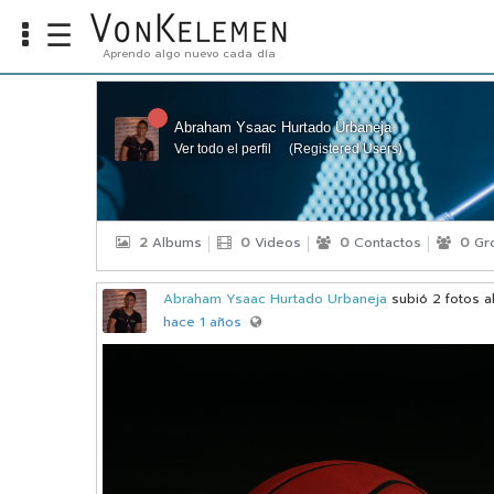
☰
Aprendo algo nuevo cada día
Info
Home
Abraham Ysaac Hurtado Urbaneja
Ver todo el perfil
(
Registered Users
)
Cursos
Carreras
Costos
2
Albums
0
Videos
0
Contactos
0
Gr
Tools
Abraham Ysaac Hurtado Urbaneja
subió 2 fotos a
hace 1 años
VKTV
vLearn
vTalk
vKonnect