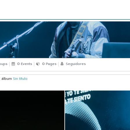
oups
0
Events
0
Pages
Seguidores
l álbum
Sin título