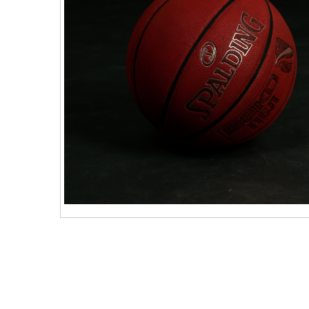
vKontact
vBox
vPages
Notifications