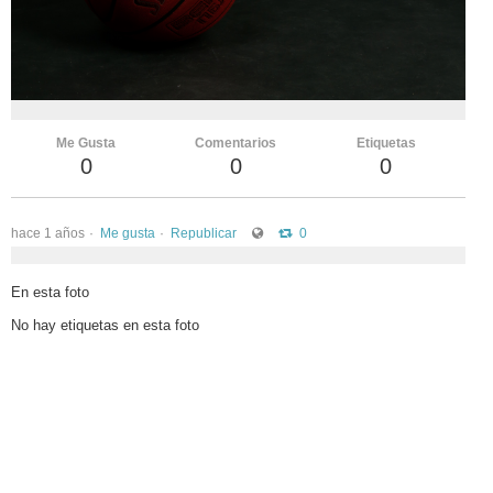
vKontact
vBox
vPages
Me Gusta
Comentarios
Etiquetas
Notifications
0
0
0
hace 1 años
Me gusta
Republicar
0
En esta foto
No hay etiquetas en esta foto