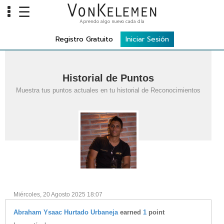
☰
Aprendo algo nuevo cada día
Info
Registro Gratuito
Iniciar Sesión
Home
Cursos
Historial de Puntos
Carreras
Muestra tus puntos actuales en tu historial de Reconocimientos
Costos
Tools
VKTV
vLearn
vTalk
Miércoles, 20 Agosto 2025 18:07
vKonnect
Abraham Ysaac Hurtado Urbaneja
earned
1
point