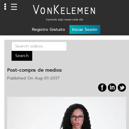
☰
Info
Aprendo algo nuevo cada día
Registro Gratuito
Iniciar Sesión
Home
Cursos
Carreras
Search
Costos
Post-compra de medios
Tools
Published On Aug-01-2017
VKTV
vLearn
vTalk
vKonnect