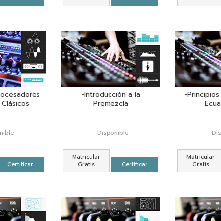
Procesadores
-Introducción a la
-Principio
 Clásicos
Premezcla
Ecua
nible
Disponible
Di
Matricular
Matricular
Certificar
Gratis
Certificar
Gratis