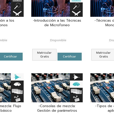
ión a los
-Introducción a las Técnicas
-Técnicas 
onos
de Microfoneo
Mono
nible
Disponible
Di
Matricular
Matricular
Certificar
Gratis
Certificar
Gratis
ezcla: Flujo
-Consolas de mezcla:
-Tipos de 
 básico
Gestión de parámetros
apl