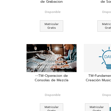
de Grabacion
de So
vKontact
Disponible
Dispo
vBox
vPages
Matricular
Matric
Gratis
Grat
Notifications
--TM-Operacion de
TM-Fundament
Consolas de Mezcla
Creación Music
Disponible
Dispo
Matricular
Matricular
Gratis
Gratis