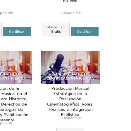
en Vivo
sponible
Disponible
Matricular
Certificar
Gratis
Certificar
ción de la
Producción Musical
 Musical en el
Estratégica en la
xto Histórico,
Realización
e Derechos de
Cinematográfica: Roles,
trategias de
Técnicas e Integración
y Planificación
Estilística
Disponible
esarial
sponible