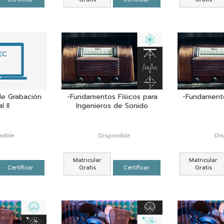
e Grabación
-Fundamentos Físicos para
-Fundament
l II
Ingenieros de Sonido
nible
Disponible
Di
Matricular
Matricular
Certificar
Gratis
Certificar
Gratis