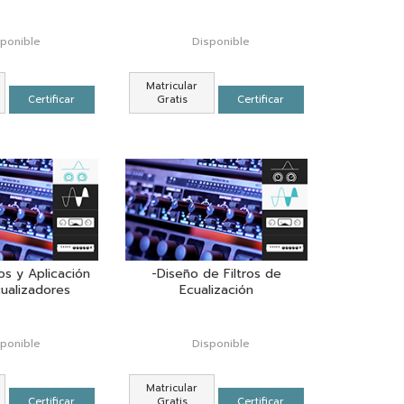
sponible
Disponible
Matricular
Certificar
Gratis
Certificar
s y Aplicación
-Diseño de Filtros de
cualizadores
Ecualización
sponible
Disponible
Matricular
Certificar
Gratis
Certificar