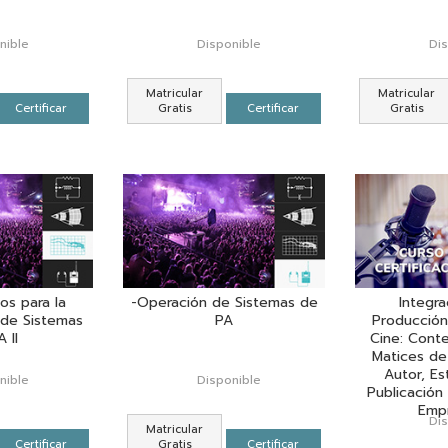
nible
Disponible
Di
Matricular
Matricular
Certificar
Gratis
Certificar
Gratis
s para la
-Operación de Sistemas de
Integra
 de Sistemas
PA
Producción
 II
Cine: Conte
Matices d
Autor, Es
nible
Disponible
Publicación 
Empr
Di
Matricular
Certificar
Gratis
Certificar