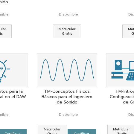
nido
nible
Disponible
Di
ular
Matricular
Mat
is
Gratis
G
os para la
TM-Conceptos Físicos
TM-Intro
al en el DAW
Básicos para el Ingeniero
Configuraci
de Sonido
de G
nible
Disponible
Di
Matricular
Matricular
Certificar
Gratis
Certificar
Gratis