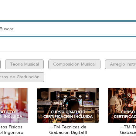
Teoría Musical
Composición Musical
Arreglo Inst
ctos de Graduación
os Físicos
--TM-Tecnicas de
--TM-T
el Ingeniero
Grabacion Digital II
Grabacio