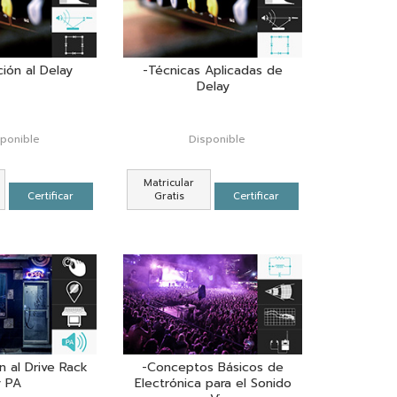
ción al Delay
-Técnicas Aplicadas de
Delay
sponible
Disponible
Matricular
Certificar
Gratis
Certificar
n al Drive Rack
-Conceptos Básicos de
y PA
Electrónica para el Sonido