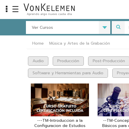
☰
Aprendo algo nuevo cada día
Info
Ver Cursos
Home
Cursos
Home
Música y Artes de la Grabación
Carreras
Costos
Audio
Producción
Post-Producción
Software y Herramientas para Audio
Proye
Tools
VKTV
vLearn
vTalk
---TM-Introduccion a la
--TM-Concept
vKonnect
Configuracion de Estudios
Básicos para 