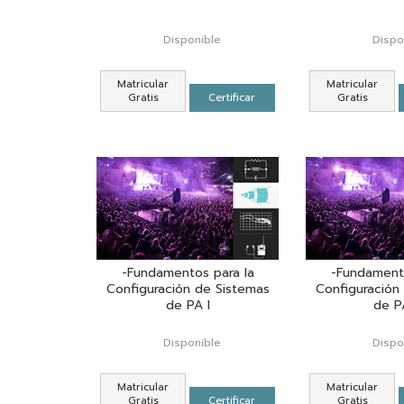
Disponible
Dispo
Matricular
Matricular
Gratis
Certificar
Gratis
-Fundamentos para la
-Fundamento
Configuración de Sistemas
Configuración
de PA I
de PA
Disponible
Dispo
Matricular
Matricular
Gratis
Certificar
Gratis