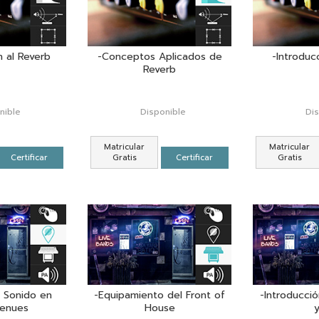
n al Reverb
-Conceptos Aplicados de
-Introduc
Reverb
nible
Disponible
Di
Matricular
Matricular
Certificar
Gratis
Certificar
Gratis
 Sonido en
-Equipamiento del Front of
-Introducció
Venues
House