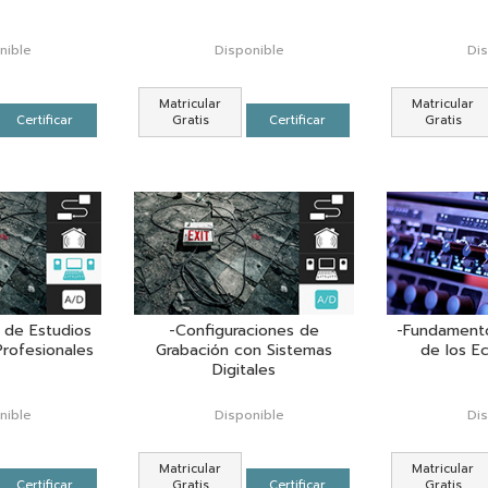
nible
Disponible
Di
Matricular
Matricular
Certificar
Gratis
Certificar
Gratis
 de Estudios
-Configuraciones de
-Fundamento
rofesionales
Grabación con Sistemas
de los E
Digitales
nible
Disponible
Di
Matricular
Matricular
Certificar
Gratis
Certificar
Gratis