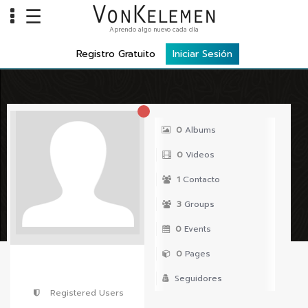
☰
Aprendo algo nuevo cada día
Info
Registro Gratuito
Iniciar Sesión
Home
Cursos
Carreras
0
Albums
Costos
0
Videos
Tools
1
Contacto
3
Groups
VKTV
0
Events
vLearn
0
Pages
vTalk
Seguidores
vKonnect
Registered Users