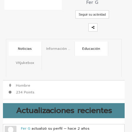
Fer G
vKontact
Seguir su actividad
vBox
vPages
Notifications
Noticias
Información básica
Educación
VKjukebox
Hombre
234 Points
Actualizaciones recientes
Fer G
actualizó su perfil
— hace 2 años