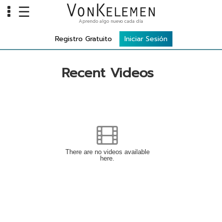
☰
Aprendo algo nuevo cada día
Info
Registro Gratuito
Iniciar Sesión
Home
Recent Videos
Cursos
Carreras
Costos
Tools
VKTV
There are no videos available
here.
vLearn
vTalk
vKonnect