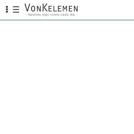
☰
Aprendo algo nuevo cada día
Info
Home
Cursos
Carreras
Costos
Tools
VKTV
vLearn
vTalk
vKonnect