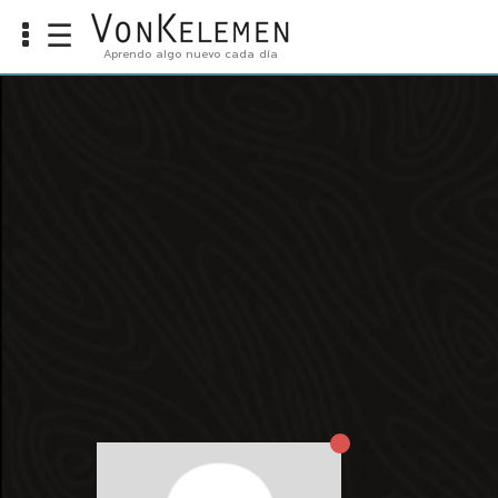
☰
Aprendo algo nuevo cada día
Info
Home
Cursos
Carreras
Costos
Tools
VKTV
vLearn
vTalk
vKonnect