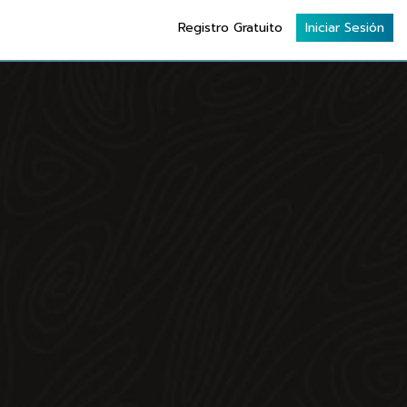
Registro Gratuito
Iniciar Sesión