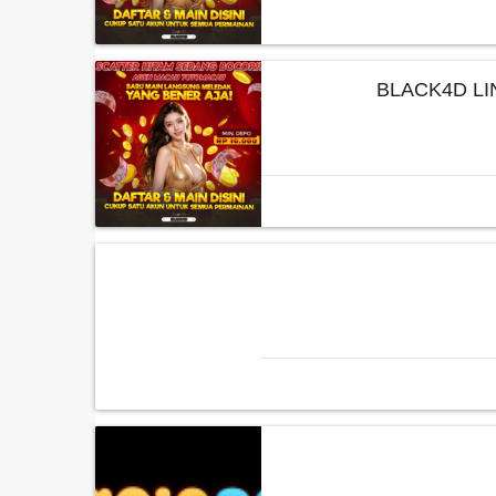
BLACK4D LI