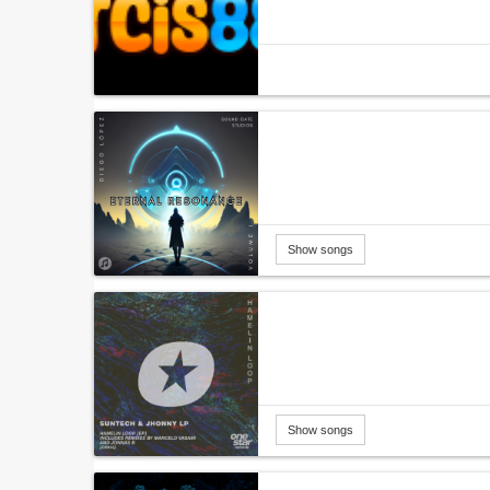
Show songs
Show songs