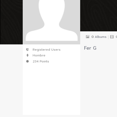
vKontact
vBox
vPages
Notifications
0
Albums
Fer G
Registered Users
Hombre
234 Points