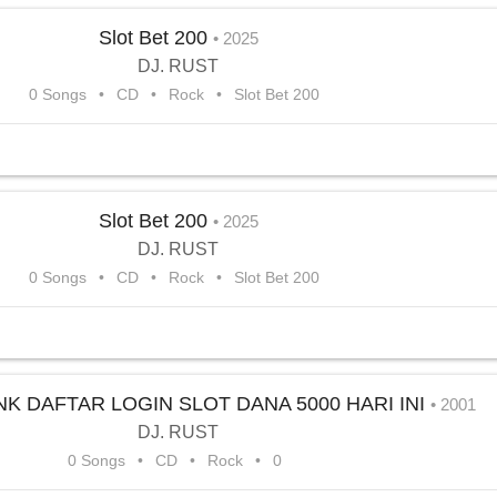
Slot Bet 200
• 2025
DJ. RUST
0
Songs
•
CD
•
Rock
•
Slot Bet 200
Slot Bet 200
• 2025
DJ. RUST
0
Songs
•
CD
•
Rock
•
Slot Bet 200
NK DAFTAR LOGIN SLOT DANA 5000 HARI INI
• 2001
DJ. RUST
0
Songs
•
CD
•
Rock
•
0