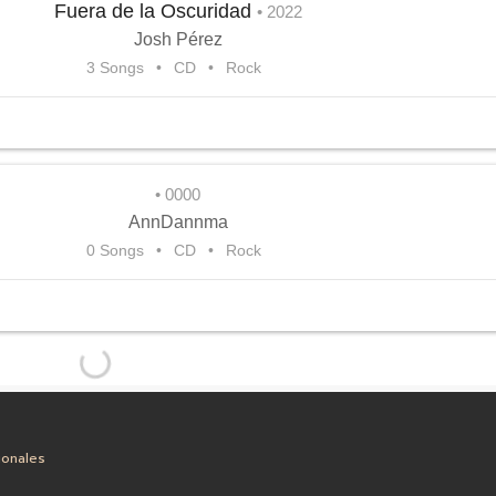
Fuera de la Oscuridad
• 2022
Josh Pérez
3
Songs
•
CD
•
Rock
• 0000
AnnDannma
0
Songs
•
CD
•
Rock
ionales