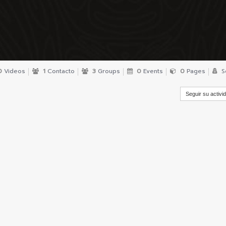
0
Videos
1
Contacto
3
Groups
0
Events
0
Pages
Se
Seguir su activi