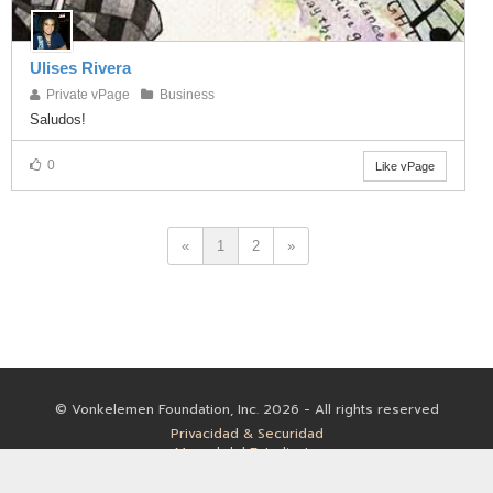
Ulises Rivera
Private vPage
Business
Saludos!
0
Like vPage
«
1
2
»
© Vonkelemen Foundation, Inc. 2026 - All rights reserved
Privacidad & Securidad
Manual del Estudiante
Reglamentos Institucionales