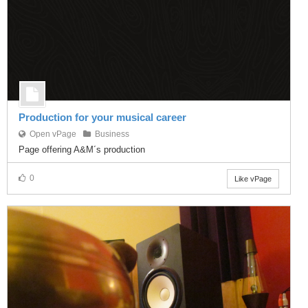
Production for your musical career
Open vPage
Business
Page offering A&M´s production
0
Like vPage