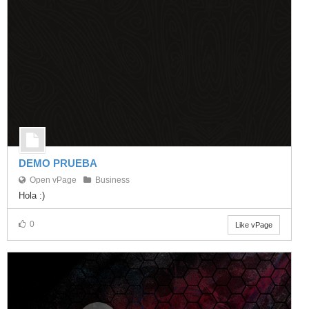
DEMO PRUEBA
Open vPage
Business
Hola :)
0
Like vPage