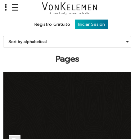
☰
Aprendo algo nuevo cada día
Info
Registro Gratuito
Iniciar Sesión
Home
Sort by alphabetical
Cursos
Carreras
Pages
Costos
Tools
VKTV
vLearn
vTalk
vKonnect