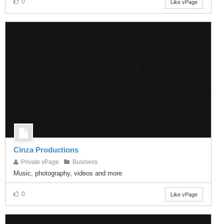
0
Like vPage
Cinza Productions
Private vPage
Business
Music, photography, videos and more
0
Like vPage