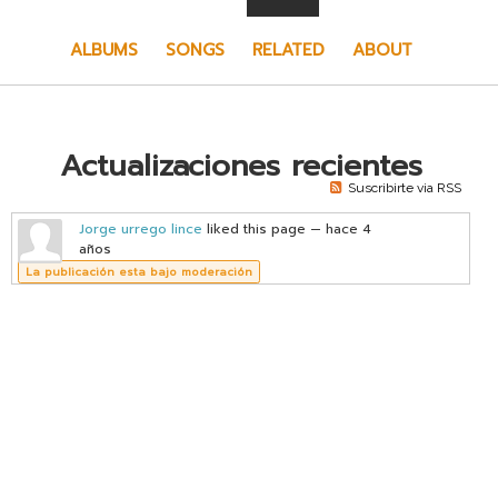
vKontact
ALBUMS
SONGS
RELATED
ABOUT
vBox
vPages
Notifications
Actualizaciones recientes
Suscribirte via RSS
Jorge urrego lince
liked this page
— hace 4
años
La publicación esta bajo moderación