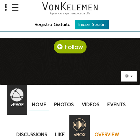
☰
Aprendo algo nuevo cada día
AVODAH
Info
Registro Gratuito
Iniciar Sesión
Home
Cursos
Follow
Carreras
Costos
Tools
VKTV
HOME
PHOTOS
VIDEOS
EVENTS
vPAGE
vLearn
vTalk
vKonnect
DISCUSSIONS
LIKE
OVERVIEW
vBOX