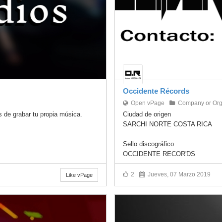
Occidente Récords
Open vPage
Company or Org
 de grabar tu propia música.
Ciudad de origen
SARCHI NORTE COSTA RICA
Sello discográfico
OCCIDENTE RECOR'DS
2
Jueves, 07 Marzo 2019
Like vPage