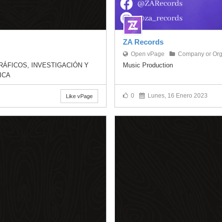
ZA Records
Open vPage
Company or Org
ÁFICOS, INVESTIGACIÓN Y
Music Production
ICA
0
Lunes, 16 Enero 2023
Like vPage