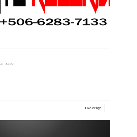
anization
Like vPage