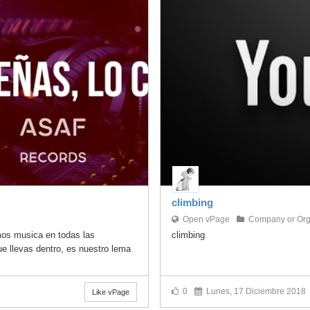
climbing
Open vPage
Company or Org
mos musica en todas las
climbing
e llevas dentro, es nuestro lema
0
Lunes, 17 Diciembre 2018
Like vPage