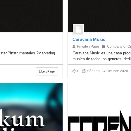
Caravana Music
Private vPage
Company or Or
áster ?Instrumentales ?Marketing
Caravana Music es una casa produ
musica de todos los generos, dedi
0
Sábado, 24 Octubre 2020
Like vPage