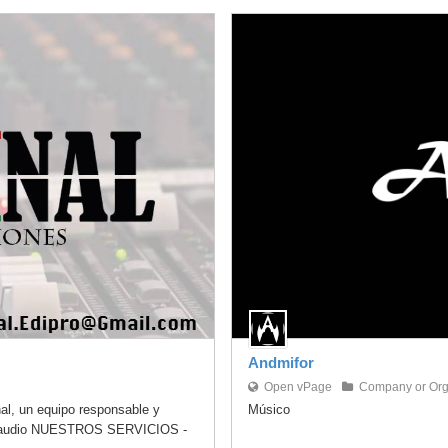
Andmifor
Open vPage
Company or Org
al, un equipo responsable y
Músico
 de audio NUESTROS SERVICIOS -