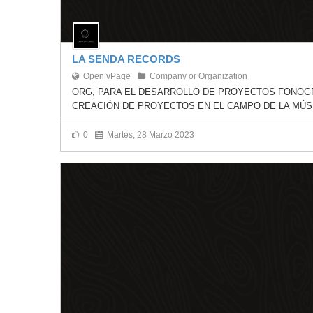
vKontact
vBox
LA SENDA RECORDS
vPages
Open vPage
Company or Organization
ORG, PARA EL DESARROLLO DE PROYECTOS FONOGR
Notifications
CREACIÓN DE PROYECTOS EN EL CAMPO DE LA MÚS
0
Martes, 28 Marzo 2023