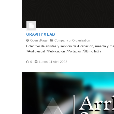
GRAVITY 0 LAB
Open vPage
Company or Organization
Colectivo de artistas y servicio de?Grabación, mezcla y m
?Audiovisual ?Publicación ?Portadas ?Último hit↓?
0
Lunes, 11 Abril 2022