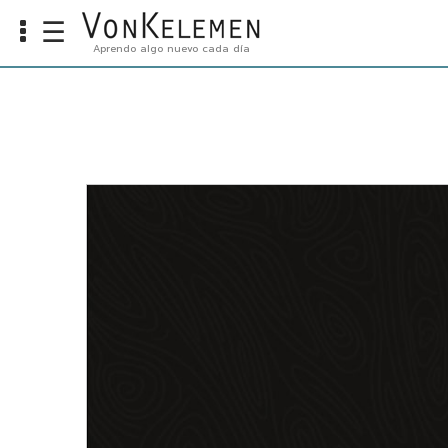
☰
Aprendo algo nuevo cada día
Info
Home
Cursos
Carreras
Costos
Tools
VKTV
vLearn
vTalk
vKonnect