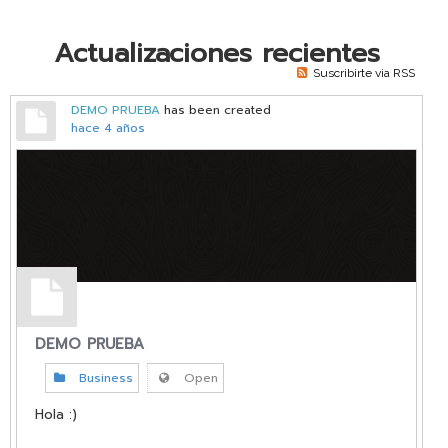
vKontact
Actualizaciones recientes
vBox
Suscribirte via RSS
vPages
DEMO PRUEBA
has been created
hace 4 años
Notifications
DEMO PRUEBA
Business
Open
Hola :)