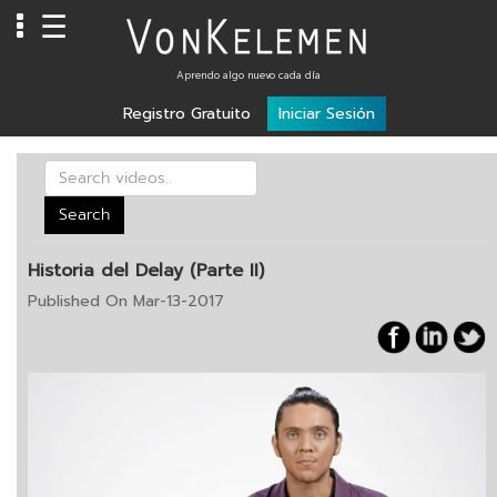
☰
Info
Aprendo algo nuevo cada día
Registro Gratuito
Iniciar Sesión
Home
Cursos
Carreras
Search
Costos
Historia del Delay (Parte II)
Tools
Published On Mar-13-2017
VKTV
vLearn
vTalk
vKonnect