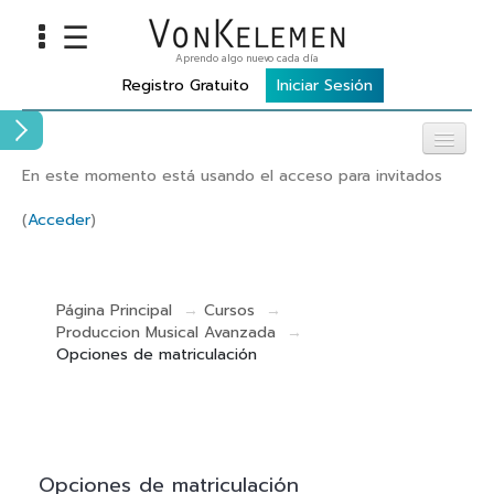
☰
Aprendo algo nuevo cada día
INFO
Registro Gratuito
Iniciar Sesión
Home
Cursos
En este momento está usando el acceso para invitados
Carreras
(
Acceder
)
Costos
TOOLS
Página Principal
→
Cursos
→
Produccion Musical Avanzada
→
VKTV
Opciones de matriculación
vLearn
vTalk
vKonnect
Opciones de matriculación