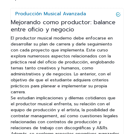
vKontact
Producción Musical Avanzada
vBox
Mejorando como productor: balance
entre oficio y negocio
vPages
El productor musical moderno debe enfocarse en
desarrollar su plan de carrera y darle seguimiento
NOTIFICATIONS
con cada proyecto que implementa. Este curso
explora numerosos aspectos relacionados con la
práctica real del oficio de producción, englobando
temas tanto creativos y humanos, como
administrativos y de negocios. Lo anterior, con el
objetivo de que el estudiante adquiera criterios
prácticos para planear e implementar su propia
carrera.
Se estudian implicaciones y dilemas cotidianos que
el productor musical enfrenta, su relación con el
equipo de producción y el artista, la posibilidad de
contratar management, así como cuestiones legales
relacionadas con contratos de producción y
relaciones de trabajo con discográficas y A&Rs.
Además, se exploran aspectos operativos avanzados