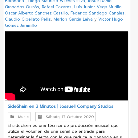
Barahona
,
Diego Mauricio Wilches silva
,
Josué Daniel
Granados Quirós
,
Rafael Cazares
,
Luís Junior Vega Murillo
,
Oscar Alberto Sanchez Castillo
,
Federico Santiago Canales
,
Claudio Gibellato Pellis
,
Marlon Garcia Leiva
y
Víctor Hugo
Gómez Jaramillo
SideShain en 3 Minutos | Jossuell Company Studios
Music
Sábado, 17 Octubre 2020
El sidechain es una técnica de producción musical que
utiliza el volumen de una señal de entrada para
determinar la fuerza con la que reduce la ganancia en s...