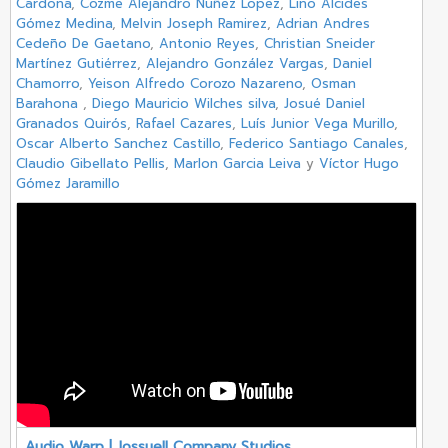
Cardona
,
Cozme Alejandro Nuñez Lopez
,
Lino Alcides
Gómez Medina
,
Melvin Joseph Ramirez
,
Adrian Andres
Cedeño De Gaetano
,
Antonio Reyes
,
Christian Sneider
Martínez Gutiérrez
,
Alejandro González Vargas
,
Daniel
Chamorro
,
Yeison Alfredo Corozo Nazareno
,
Osman
Barahona
,
Diego Mauricio Wilches silva
,
Josué Daniel
Granados Quirós
,
Rafael Cazares
,
Luís Junior Vega Murillo
,
Oscar Alberto Sanchez Castillo
,
Federico Santiago Canales
,
Claudio Gibellato Pellis
,
Marlon Garcia Leiva
y
Víctor Hugo
Gómez Jaramillo
Audio Warp | Jossuell Company Studios