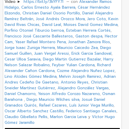
Video ►
https://bit.ly/3kYFY7l
‏ — con
Alexander Ramos
Hidalgo
,
Carlos Ernesto Ayala Barrera
,
César Hernández
Elizondo
,
Christian Daniel Osorio Portillo
,
Daniel Alejandro
Ramírez Beltrán
,
José Andrés Orozco Mora
,
Jero Coto
,
Kevin
David Rivas Chicas
,
David Leal
,
Moises David Gomez Medina
,
Porfirio Otoniel Tiburcio berroa
,
Esteban Herrera Cortés
,
Francisco José Cascante Ballesteros
,
Gaston despa
,
Hector
Cam
,
Yaser Rafael Montero Pena
,
Jonathan Zamora Ríos
,
Jorge Isaac Zuniga Herrera
,
Mauricio Caicedo Zea
,
Diego
Samuel Guillen
,
Juan Vergel Aressi
,
Erick Garcia Sandoval
,
Cesar Ulloa Saravia
,
Diego Martin Gutierrez Bazalar
,
Harry
Nelson Salazar Robalino
,
Feyber Yulian Cardona
,
Richard
Alexander Cañon Cardona
,
Cozme Alejandro Nuñez Lopez
,
Lino Alcides Gómez Medina
,
Melvin Joseph Ramirez
,
Adrian
Andres Cedeño De Gaetano
,
Antonio Reyes
,
Christian
Sneider Martínez Gutiérrez
,
Alejandro González Vargas
,
Daniel Chamorro
,
Yeison Alfredo Corozo Nazareno
,
Osman
Barahona
,
Diego Mauricio Wilches silva
,
Josué Daniel
Granados Quirós
,
Rafael Cazares
,
Luís Junior Vega Murillo
,
Oscar Alberto Sanchez Castillo
,
Federico Santiago Canales
,
Claudio Gibellato Pellis
,
Marlon Garcia Leiva
y
Víctor Hugo
Gómez Jaramillo