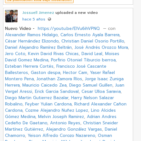
Jossuell Jimenez
uploaded a new video
hace 5 años
Nuevo Video -
https://youtu.be/EIVu6ihVPNQ
‏ — con
Alexander Ramos Hidalgo
,
Carlos Ernesto Ayala Barrera
,
César Hernández Elizondo
,
Christian Daniel Osorio Portillo
,
Daniel Alejandro Ramírez Beltrán
,
José Andrés Orozco Mora
,
Jero Coto
,
Kevin David Rivas Chicas
,
David Leal
,
Moises
David Gomez Medina
,
Porfirio Otoniel Tiburcio berroa
,
Esteban Herrera Cortés
,
Francisco José Cascante
Ballesteros
,
Gaston despa
,
Hector Cam
,
Yaser Rafael
Montero Pena
,
Jonathan Zamora Ríos
,
Jorge Isaac Zuniga
Herrera
,
Mauricio Caicedo Zea
,
Diego Samuel Guillen
,
Juan
Vergel Aressi
,
Erick Garcia Sandoval
,
Cesar Ulloa Saravia
,
Diego Martin Gutierrez Bazalar
,
Harry Nelson Salazar
Robalino
,
Feyber Yulian Cardona
,
Richard Alexander Cañon
Cardona
,
Cozme Alejandro Nuñez Lopez
,
Lino Alcides
Gómez Medina
,
Melvin Joseph Ramirez
,
Adrian Andres
Cedeño De Gaetano
,
Antonio Reyes
,
Christian Sneider
Martínez Gutiérrez
,
Alejandro González Vargas
,
Daniel
Chamorro
,
Yeison Alfredo Corozo Nazareno
,
Osman