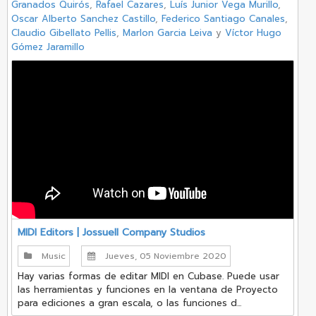
Granados Quirós
,
Rafael Cazares
,
Luís Junior Vega Murillo
,
Oscar Alberto Sanchez Castillo
,
Federico Santiago Canales
,
Claudio Gibellato Pellis
,
Marlon Garcia Leiva
y
Víctor Hugo
Gómez Jaramillo
MIDI Editors | Jossuell Company Studios
Music
Jueves, 05 Noviembre 2020
Hay varias formas de editar MIDI en Cubase. Puede usar
las herramientas y funciones en la ventana de Proyecto
para ediciones a gran escala, o las funciones d...