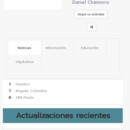
Daniel Chamorro
vKontact
Seguir su actividad
vBox
vPages
Notifications
Noticias
Información básica
Educación
VKjukebox
Hombre
Bogotá, Colombia
388 Points
Actualizaciones recientes