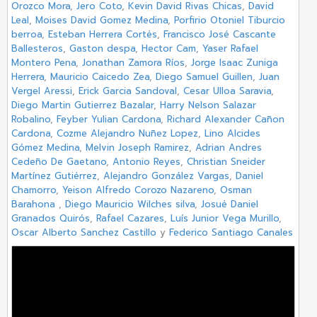
Orozco Mora
,
Jero Coto
,
Kevin David Rivas Chicas
,
David
Leal
,
Moises David Gomez Medina
,
Porfirio Otoniel Tiburcio
berroa
,
Esteban Herrera Cortés
,
Francisco José Cascante
Ballesteros
,
Gaston despa
,
Hector Cam
,
Yaser Rafael
Montero Pena
,
Jonathan Zamora Ríos
,
Jorge Isaac Zuniga
Herrera
,
Mauricio Caicedo Zea
,
Diego Samuel Guillen
,
Juan
Vergel Aressi
,
Erick Garcia Sandoval
,
Cesar Ulloa Saravia
,
Diego Martin Gutierrez Bazalar
,
Harry Nelson Salazar
Robalino
,
Feyber Yulian Cardona
,
Richard Alexander Cañon
Cardona
,
Cozme Alejandro Nuñez Lopez
,
Lino Alcides
Gómez Medina
,
Melvin Joseph Ramirez
,
Adrian Andres
Cedeño De Gaetano
,
Antonio Reyes
,
Christian Sneider
Martínez Gutiérrez
,
Alejandro González Vargas
,
Daniel
Chamorro
,
Yeison Alfredo Corozo Nazareno
,
Osman
Barahona
,
Diego Mauricio Wilches silva
,
Josué Daniel
Granados Quirós
,
Rafael Cazares
,
Luís Junior Vega Murillo
,
Oscar Alberto Sanchez Castillo
y
Federico Santiago Canales