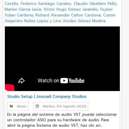
Castillo
,
Federico Santiago Canales
,
Claudio Gibellato Pellis
,
Marlon Garcia Leiva
,
Víctor Hugo Gómez Jaramillo
,
Feyber
Yulian Cardona
,
Richard Alexander Cañon Cardona
,
Cozme
Alejandro Nuñez Lopez
y
Lino Alcides Gómez Medina
Studio Setup | Jossuell Company Studios
Music
Martes, 04 Agosto 2020
En la página del sistema de audio VST puede seleccionar
un controlador ASIO para su hardware de audio. Para
abrir la página Sistema de audio VST, haz clic en...