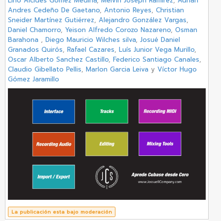
Lino Alcides Gómez Medina
,
Melvin Joseph Ramirez
,
Adrian
Andres Cedeño De Gaetano
,
Antonio Reyes
,
Christian
Sneider Martínez Gutiérrez
,
Alejandro González Vargas
,
Daniel Chamorro
,
Yeison Alfredo Corozo Nazareno
,
Osman
Barahona
,
Diego Mauricio Wilches silva
,
Josué Daniel
Granados Quirós
,
Rafael Cazares
,
Luís Junior Vega Murillo
,
Oscar Alberto Sanchez Castillo
,
Federico Santiago Canales
,
Claudio Gibellato Pellis
,
Marlon Garcia Leiva
y
Víctor Hugo
Gómez Jaramillo
La publicación esta bajo moderación