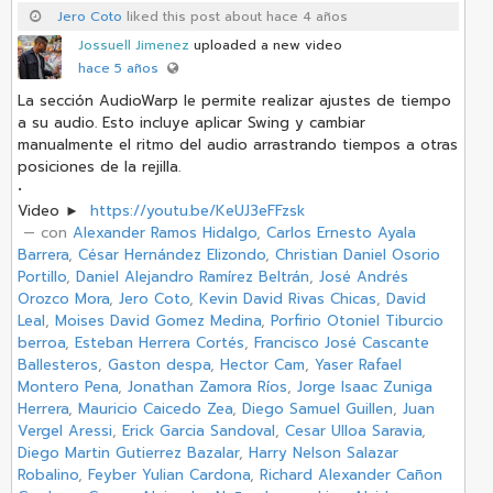
Jero Coto
liked this post about hace 4 años
Jossuell Jimenez
uploaded a new video
hace 5 años
La sección AudioWarp le permite realizar ajustes de tiempo
a su audio. Esto incluye aplicar Swing y cambiar
manualmente el ritmo del audio arrastrando tiempos a otras
posiciones de la rejilla.
•
Video ►
https://youtu.be/KeUJ3eFFzsk
‏ — con
Alexander Ramos Hidalgo
,
Carlos Ernesto Ayala
Barrera
,
César Hernández Elizondo
,
Christian Daniel Osorio
Portillo
,
Daniel Alejandro Ramírez Beltrán
,
José Andrés
Orozco Mora
,
Jero Coto
,
Kevin David Rivas Chicas
,
David
Leal
,
Moises David Gomez Medina
,
Porfirio Otoniel Tiburcio
berroa
,
Esteban Herrera Cortés
,
Francisco José Cascante
Ballesteros
,
Gaston despa
,
Hector Cam
,
Yaser Rafael
Montero Pena
,
Jonathan Zamora Ríos
,
Jorge Isaac Zuniga
Herrera
,
Mauricio Caicedo Zea
,
Diego Samuel Guillen
,
Juan
Vergel Aressi
,
Erick Garcia Sandoval
,
Cesar Ulloa Saravia
,
Diego Martin Gutierrez Bazalar
,
Harry Nelson Salazar
Robalino
,
Feyber Yulian Cardona
,
Richard Alexander Cañon