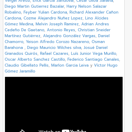
Vergel Aressi
,
Erick Garcia Sandoval
,
Cesar Ulloa Saravia
,
Diego Martin Gutierrez Bazalar
,
Harry Nelson Salazar
Robalino
,
Feyber Yulian Cardona
,
Richard Alexander Cañon
Cardona
,
Cozme Alejandro Nuñez Lopez
,
Lino Alcides
Gómez Medina
,
Melvin Joseph Ramirez
,
Adrian Andres
Cedeño De Gaetano
,
Antonio Reyes
,
Christian Sneider
Martínez Gutiérrez
,
Alejandro González Vargas
,
Daniel
Chamorro
,
Yeison Alfredo Corozo Nazareno
,
Osman
Barahona
,
Diego Mauricio Wilches silva
,
Josué Daniel
Granados Quirós
,
Rafael Cazares
,
Luís Junior Vega Murillo
,
Oscar Alberto Sanchez Castillo
,
Federico Santiago Canales
,
Claudio Gibellato Pellis
,
Marlon Garcia Leiva
y
Víctor Hugo
Gómez Jaramillo