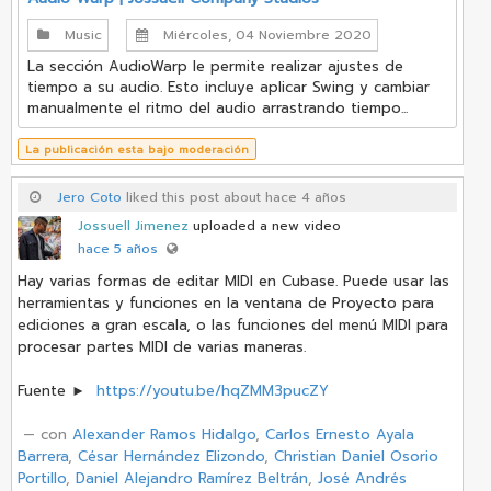
Music
Miércoles, 04 Noviembre 2020
La sección AudioWarp le permite realizar ajustes de
tiempo a su audio. Esto incluye aplicar Swing y cambiar
manualmente el ritmo del audio arrastrando tiempo...
La publicación esta bajo moderación
Jero Coto
liked this post about hace 4 años
Jossuell Jimenez
uploaded a new video
hace 5 años
Hay varias formas de editar MIDI en Cubase. Puede usar las
herramientas y funciones en la ventana de Proyecto para
ediciones a gran escala, o las funciones del menú MIDI para
procesar partes MIDI de varias maneras.
Fuente ►
https://youtu.be/hqZMM3pucZY
‏ — con
Alexander Ramos Hidalgo
,
Carlos Ernesto Ayala
Barrera
,
César Hernández Elizondo
,
Christian Daniel Osorio
Portillo
,
Daniel Alejandro Ramírez Beltrán
,
José Andrés