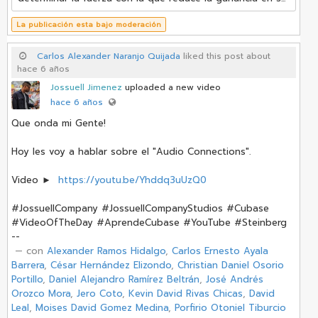
La publicación esta bajo moderación
Carlos Alexander Naranjo Quijada
liked this post about
hace 6 años
Jossuell Jimenez
uploaded a new video
hace 6 años
Que onda mi Gente!
Hoy les voy a hablar sobre el "Audio Connections".
Video ►
https://youtu.be/Yhddq3uUzQ0
#JossuellCompany #JossuellCompanyStudios #Cubase
#VideoOfTheDay #AprendeCubase #YouTube #Steinberg
--
‏ — con
Alexander Ramos Hidalgo
,
Carlos Ernesto Ayala
Barrera
,
César Hernández Elizondo
,
Christian Daniel Osorio
Portillo
,
Daniel Alejandro Ramírez Beltrán
,
José Andrés
Orozco Mora
,
Jero Coto
,
Kevin David Rivas Chicas
,
David
Leal
,
Moises David Gomez Medina
,
Porfirio Otoniel Tiburcio