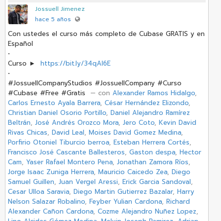
Jossuell Jimenez
hace 5 años
Con ustedes el curso más completo de Cubase GRATIS y en
Español
•
Curso ►
https://bit.ly/34qAI6E
•
#JossuellCompanyStudios #JossuellCompany #Curso
#Cubase #Free #Gratis
‏ — con
Alexander Ramos Hidalgo
,
Carlos Ernesto Ayala Barrera
,
César Hernández Elizondo
,
Christian Daniel Osorio Portillo
,
Daniel Alejandro Ramírez
Beltrán
,
José Andrés Orozco Mora
,
Jero Coto
,
Kevin David
Rivas Chicas
,
David Leal
,
Moises David Gomez Medina
,
Porfirio Otoniel Tiburcio berroa
,
Esteban Herrera Cortés
,
Francisco José Cascante Ballesteros
,
Gaston despa
,
Hector
Cam
,
Yaser Rafael Montero Pena
,
Jonathan Zamora Ríos
,
Jorge Isaac Zuniga Herrera
,
Mauricio Caicedo Zea
,
Diego
Samuel Guillen
,
Juan Vergel Aressi
,
Erick Garcia Sandoval
,
Cesar Ulloa Saravia
,
Diego Martin Gutierrez Bazalar
,
Harry
Nelson Salazar Robalino
,
Feyber Yulian Cardona
,
Richard
Alexander Cañon Cardona
,
Cozme Alejandro Nuñez Lopez
,