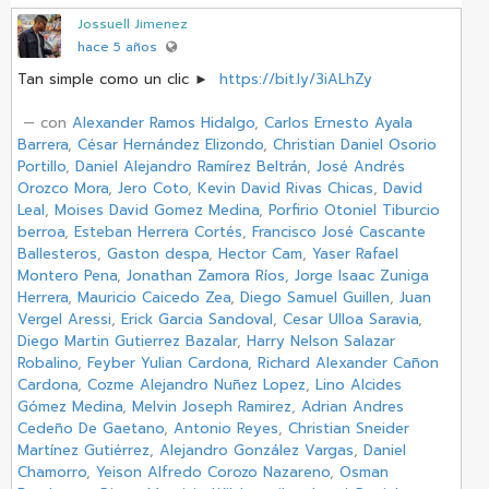
Jossuell Jimenez
hace 5 años
Tan simple como un clic ►
https://bit.ly/3iALhZy
‏ — con
Alexander Ramos Hidalgo
,
Carlos Ernesto Ayala
Barrera
,
César Hernández Elizondo
,
Christian Daniel Osorio
Portillo
,
Daniel Alejandro Ramírez Beltrán
,
José Andrés
Orozco Mora
,
Jero Coto
,
Kevin David Rivas Chicas
,
David
Leal
,
Moises David Gomez Medina
,
Porfirio Otoniel Tiburcio
berroa
,
Esteban Herrera Cortés
,
Francisco José Cascante
Ballesteros
,
Gaston despa
,
Hector Cam
,
Yaser Rafael
Montero Pena
,
Jonathan Zamora Ríos
,
Jorge Isaac Zuniga
Herrera
,
Mauricio Caicedo Zea
,
Diego Samuel Guillen
,
Juan
Vergel Aressi
,
Erick Garcia Sandoval
,
Cesar Ulloa Saravia
,
Diego Martin Gutierrez Bazalar
,
Harry Nelson Salazar
Robalino
,
Feyber Yulian Cardona
,
Richard Alexander Cañon
Cardona
,
Cozme Alejandro Nuñez Lopez
,
Lino Alcides
Gómez Medina
,
Melvin Joseph Ramirez
,
Adrian Andres
Cedeño De Gaetano
,
Antonio Reyes
,
Christian Sneider
Martínez Gutiérrez
,
Alejandro González Vargas
,
Daniel
Chamorro
,
Yeison Alfredo Corozo Nazareno
,
Osman