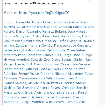
procesar partes MIDI de varias maneras.
•
Video ►
https://youtu.be/hqZMM3pucZY
‏ — con
Alexander Ramos Hidalgo
,
Carlos Ernesto Ayala
Barrera
,
César Hernández Elizondo
,
Christian Daniel Osorio
Portillo
,
Daniel Alejandro Ramírez Beltrán
,
José Andrés
Orozco Mora
,
Jero Coto
,
Kevin David Rivas Chicas
,
David
Leal
,
Moises David Gomez Medina
,
Porfirio Otoniel Tiburcio
berroa
,
Esteban Herrera Cortés
,
Francisco José Cascante
Ballesteros
,
Gaston despa
,
Hector Cam
,
Yaser Rafael
Montero Pena
,
Jonathan Zamora Ríos
,
Jorge Isaac Zuniga
Herrera
,
Mauricio Caicedo Zea
,
Diego Samuel Guillen
,
Juan
Vergel Aressi
,
Erick Garcia Sandoval
,
Cesar Ulloa Saravia
,
Diego Martin Gutierrez Bazalar
,
Harry Nelson Salazar
Robalino
,
Feyber Yulian Cardona
,
Richard Alexander Cañon
Cardona
,
Cozme Alejandro Nuñez Lopez
,
Lino Alcides
Gómez Medina
,
Melvin Joseph Ramirez
,
Adrian Andres
Cedeño De Gaetano
,
Antonio Reyes
,
Christian Sneider
Martínez Gutiérrez
,
Alejandro González Vargas
,
Daniel
Chamorro
,
Yeison Alfredo Corozo Nazareno
,
Osman
Barahona
,
Diego Mauricio Wilches silva
,
Josué Daniel