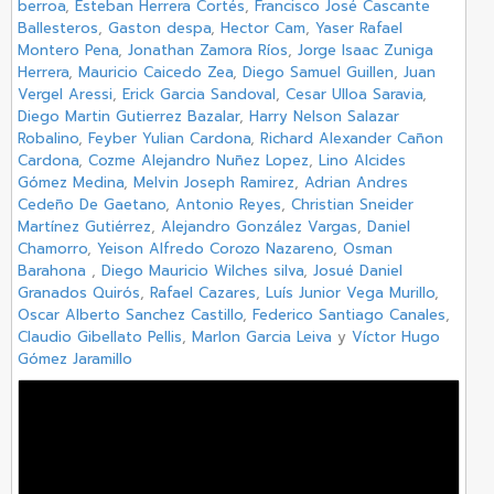
berroa
,
Esteban Herrera Cortés
,
Francisco José Cascante
Ballesteros
,
Gaston despa
,
Hector Cam
,
Yaser Rafael
Montero Pena
,
Jonathan Zamora Ríos
,
Jorge Isaac Zuniga
Herrera
,
Mauricio Caicedo Zea
,
Diego Samuel Guillen
,
Juan
Vergel Aressi
,
Erick Garcia Sandoval
,
Cesar Ulloa Saravia
,
Diego Martin Gutierrez Bazalar
,
Harry Nelson Salazar
Robalino
,
Feyber Yulian Cardona
,
Richard Alexander Cañon
Cardona
,
Cozme Alejandro Nuñez Lopez
,
Lino Alcides
Gómez Medina
,
Melvin Joseph Ramirez
,
Adrian Andres
Cedeño De Gaetano
,
Antonio Reyes
,
Christian Sneider
Martínez Gutiérrez
,
Alejandro González Vargas
,
Daniel
Chamorro
,
Yeison Alfredo Corozo Nazareno
,
Osman
Barahona
,
Diego Mauricio Wilches silva
,
Josué Daniel
Granados Quirós
,
Rafael Cazares
,
Luís Junior Vega Murillo
,
Oscar Alberto Sanchez Castillo
,
Federico Santiago Canales
,
Claudio Gibellato Pellis
,
Marlon Garcia Leiva
y
Víctor Hugo
Gómez Jaramillo