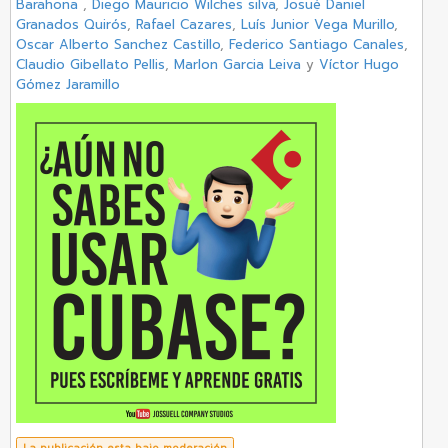
Barahona
,
Diego Mauricio Wilches silva
,
Josué Daniel
Granados Quirós
,
Rafael Cazares
,
Luís Junior Vega Murillo
,
Oscar Alberto Sanchez Castillo
,
Federico Santiago Canales
,
Claudio Gibellato Pellis
,
Marlon Garcia Leiva
y
Víctor Hugo
Gómez Jaramillo
La publicación esta bajo moderación