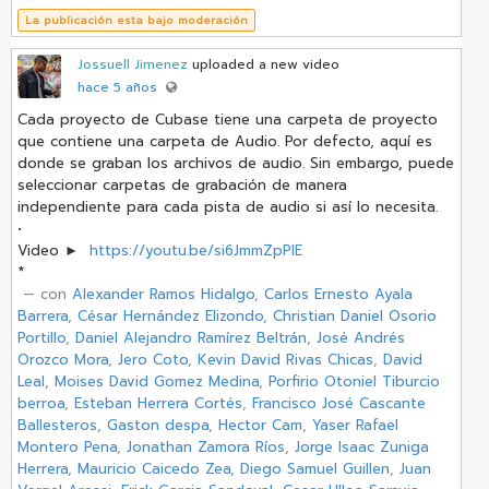
La publicación esta bajo moderación
Jossuell Jimenez
uploaded a new video
hace 5 años
Cada proyecto de Cubase tiene una carpeta de proyecto
que contiene una carpeta de Audio. Por defecto, aquí es
donde se graban los archivos de audio. Sin embargo, puede
seleccionar carpetas de grabación de manera
independiente para cada pista de audio si así lo necesita.
•
Video ►
https://youtu.be/si6JmmZpPlE
*
‏ — con
Alexander Ramos Hidalgo
,
Carlos Ernesto Ayala
Barrera
,
César Hernández Elizondo
,
Christian Daniel Osorio
Portillo
,
Daniel Alejandro Ramírez Beltrán
,
José Andrés
Orozco Mora
,
Jero Coto
,
Kevin David Rivas Chicas
,
David
Leal
,
Moises David Gomez Medina
,
Porfirio Otoniel Tiburcio
berroa
,
Esteban Herrera Cortés
,
Francisco José Cascante
Ballesteros
,
Gaston despa
,
Hector Cam
,
Yaser Rafael
Montero Pena
,
Jonathan Zamora Ríos
,
Jorge Isaac Zuniga
Herrera
,
Mauricio Caicedo Zea
,
Diego Samuel Guillen
,
Juan