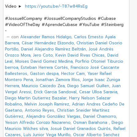
Video ►
https://youtu.be/-T87w84RsEg
#JossuellCompany #JossuellCompanyStudios #Cubase
#VideoOfTheDay #AprendeCubase #YouTube #Steinberg
-
‏ — con
Alexander Ramos Hidalgo
,
Carlos Ernesto Ayala
Barrera
,
César Hernández Elizondo
,
Christian Daniel Osorio
Portillo
,
Daniel Alejandro Ramírez Beltrán
,
José Andrés
Orozco Mora
,
Jero Coto
,
Kevin David Rivas Chicas
,
David
Leal
,
Moises David Gomez Medina
,
Porfirio Otoniel Tiburcio
berroa
,
Esteban Herrera Cortés
,
Francisco José Cascante
Ballesteros
,
Gaston despa
,
Hector Cam
,
Yaser Rafael
Montero Pena
,
Jonathan Zamora Ríos
,
Jorge Isaac Zuniga
Herrera
,
Mauricio Caicedo Zea
,
Diego Samuel Guillen
,
Juan
Vergel Aressi
,
Erick Garcia Sandoval
,
Cesar Ulloa Saravia
,
Diego Martin Gutierrez Bazalar
,
Harry Nelson Salazar
Robalino
,
Melvin Joseph Ramirez
,
Adrian Andres Cedeño De
Gaetano
,
Antonio Reyes
,
Christian Sneider Martínez
Gutiérrez
,
Alejandro González Vargas
,
Daniel Chamorro
,
Yeison Alfredo Corozo Nazareno
,
Osman Barahona
,
Diego
Mauricio Wilches silva
,
Josué Daniel Granados Quirós
,
Rafael
Cazares
,
Luís Junior Vega Murillo
,
Oscar Alberto Sanchez