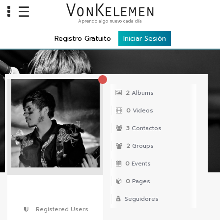
☰
Aprendo algo nuevo cada día
Info
Registro Gratuito
Iniciar Sesión
Home
Cursos
Carreras
2
Albums
Costos
0
Videos
Tools
3
Contactos
2
Groups
VKTV
0
Events
vLearn
0
Pages
vTalk
Seguidores
vKonnect
Registered Users