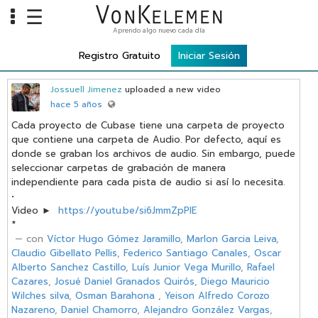
☰
Aprendo algo nuevo cada día
Info
Registro Gratuito
Iniciar Sesión
Home
Jossuell Jimenez
uploaded a new video
Cursos
hace 5 años
Carreras
Cada proyecto de Cubase tiene una carpeta de proyecto
que contiene una carpeta de Audio. Por defecto, aquí es
Costos
donde se graban los archivos de audio. Sin embargo, puede
seleccionar carpetas de grabación de manera
Tools
independiente para cada pista de audio si así lo necesita.
•
Video ►
https://youtu.be/si6JmmZpPlE
VKTV
*
‏ — con
Víctor Hugo Gómez Jaramillo
,
Marlon Garcia Leiva
,
vLearn
Claudio Gibellato Pellis
,
Federico Santiago Canales
,
Oscar
Alberto Sanchez Castillo
,
Luís Junior Vega Murillo
,
Rafael
vTalk
Cazares
,
Josué Daniel Granados Quirós
,
Diego Mauricio
Wilches silva
,
Osman Barahona
,
Yeison Alfredo Corozo
vKonnect
Nazareno
,
Daniel Chamorro
,
Alejandro González Vargas
,