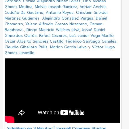
Cardona
,
Cozme Alejandro Nuñez Lopez
,
Lino Alcides
Gómez Medina
,
Melvin Joseph Ramirez
,
Adrian Andres
Cedeño De Gaetano
,
Antonio Reyes
,
Christian Sneider
Martínez Gutiérrez
,
Alejandro González Vargas
,
Daniel
Chamorro
,
Yeison Alfredo Corozo Nazareno
,
Osman
Barahona
,
Diego Mauricio Wilches silva
,
Josué Daniel
Granados Quirós
,
Rafael Cazares
,
Luís Junior Vega Murillo
,
Oscar Alberto Sanchez Castillo
,
Federico Santiago Canales
,
Claudio Gibellato Pellis
,
Marlon Garcia Leiva
y
Víctor Hugo
Gómez Jaramillo
SideShain en 3 Minutos | Jossuell Company Studios