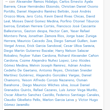
‏ — con
Alexander Ramos Hidalgo
,
Carlos Ernesto Ayala
Barrera
,
César Hernández Elizondo
,
Christian Daniel Osorio
Portillo
,
Daniel Alejandro Ramírez Beltrán
,
José Andrés
Orozco Mora
,
Jero Coto
,
Kevin David Rivas Chicas
,
David
Leal
,
Moises David Gomez Medina
,
Porfirio Otoniel Tiburcio
berroa
,
Esteban Herrera Cortés
,
Francisco José Cascante
Ballesteros
,
Gaston despa
,
Hector Cam
,
Yaser Rafael
Montero Pena
,
Jonathan Zamora Ríos
,
Jorge Isaac Zuniga
Herrera
,
Mauricio Caicedo Zea
,
Diego Samuel Guillen
,
Juan
Vergel Aressi
,
Erick Garcia Sandoval
,
Cesar Ulloa Saravia
,
Diego Martin Gutierrez Bazalar
,
Harry Nelson Salazar
Robalino
,
Feyber Yulian Cardona
,
Richard Alexander Cañon
Cardona
,
Cozme Alejandro Nuñez Lopez
,
Lino Alcides
Gómez Medina
,
Melvin Joseph Ramirez
,
Adrian Andres
Cedeño De Gaetano
,
Antonio Reyes
,
Christian Sneider
Martínez Gutiérrez
,
Alejandro González Vargas
,
Daniel
Chamorro
,
Yeison Alfredo Corozo Nazareno
,
Osman
Barahona
,
Diego Mauricio Wilches silva
,
Josué Daniel
Granados Quirós
,
Rafael Cazares
,
Luís Junior Vega Murillo
,
Oscar Alberto Sanchez Castillo
,
Federico Santiago Canales
,
Claudio Gibellato Pellis
,
Marlon Garcia Leiva
y
Víctor Hugo
Gómez Jaramillo