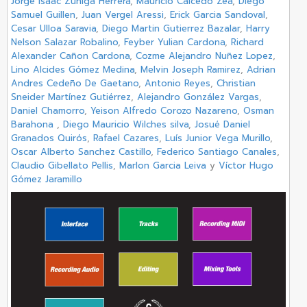
Jorge Isaac Zuniga Herrera
,
Mauricio Caicedo Zea
,
Diego
Samuel Guillen
,
Juan Vergel Aressi
,
Erick Garcia Sandoval
,
Cesar Ulloa Saravia
,
Diego Martin Gutierrez Bazalar
,
Harry
Nelson Salazar Robalino
,
Feyber Yulian Cardona
,
Richard
Alexander Cañon Cardona
,
Cozme Alejandro Nuñez Lopez
,
Lino Alcides Gómez Medina
,
Melvin Joseph Ramirez
,
Adrian
Andres Cedeño De Gaetano
,
Antonio Reyes
,
Christian
Sneider Martínez Gutiérrez
,
Alejandro González Vargas
,
Daniel Chamorro
,
Yeison Alfredo Corozo Nazareno
,
Osman
Barahona
,
Diego Mauricio Wilches silva
,
Josué Daniel
Granados Quirós
,
Rafael Cazares
,
Luís Junior Vega Murillo
,
Oscar Alberto Sanchez Castillo
,
Federico Santiago Canales
,
Claudio Gibellato Pellis
,
Marlon Garcia Leiva
y
Víctor Hugo
Gómez Jaramillo