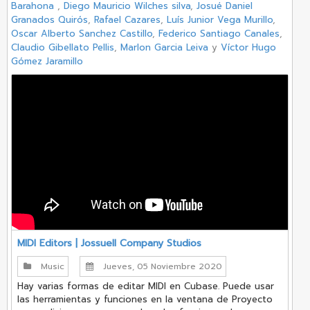
Barahona
,
Diego Mauricio Wilches silva
,
Josué Daniel
Granados Quirós
,
Rafael Cazares
,
Luís Junior Vega Murillo
,
Oscar Alberto Sanchez Castillo
,
Federico Santiago Canales
,
Claudio Gibellato Pellis
,
Marlon Garcia Leiva
y
Víctor Hugo
Gómez Jaramillo
MIDI Editors | Jossuell Company Studios
Music
Jueves, 05 Noviembre 2020
Hay varias formas de editar MIDI en Cubase. Puede usar
las herramientas y funciones en la ventana de Proyecto