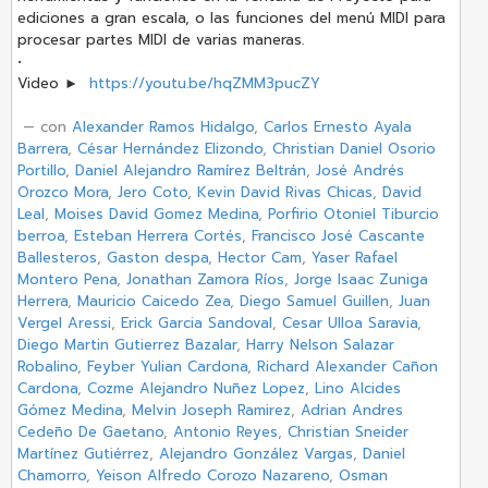
ediciones a gran escala, o las funciones del menú MIDI para
procesar partes MIDI de varias maneras.
•
Video ►
https://youtu.be/hqZMM3pucZY
‏ — con
Alexander Ramos Hidalgo
,
Carlos Ernesto Ayala
Barrera
,
César Hernández Elizondo
,
Christian Daniel Osorio
Portillo
,
Daniel Alejandro Ramírez Beltrán
,
José Andrés
Orozco Mora
,
Jero Coto
,
Kevin David Rivas Chicas
,
David
Leal
,
Moises David Gomez Medina
,
Porfirio Otoniel Tiburcio
berroa
,
Esteban Herrera Cortés
,
Francisco José Cascante
Ballesteros
,
Gaston despa
,
Hector Cam
,
Yaser Rafael
Montero Pena
,
Jonathan Zamora Ríos
,
Jorge Isaac Zuniga
Herrera
,
Mauricio Caicedo Zea
,
Diego Samuel Guillen
,
Juan
Vergel Aressi
,
Erick Garcia Sandoval
,
Cesar Ulloa Saravia
,
Diego Martin Gutierrez Bazalar
,
Harry Nelson Salazar
Robalino
,
Feyber Yulian Cardona
,
Richard Alexander Cañon
Cardona
,
Cozme Alejandro Nuñez Lopez
,
Lino Alcides
Gómez Medina
,
Melvin Joseph Ramirez
,
Adrian Andres
Cedeño De Gaetano
,
Antonio Reyes
,
Christian Sneider
Martínez Gutiérrez
,
Alejandro González Vargas
,
Daniel
Chamorro
,
Yeison Alfredo Corozo Nazareno
,
Osman