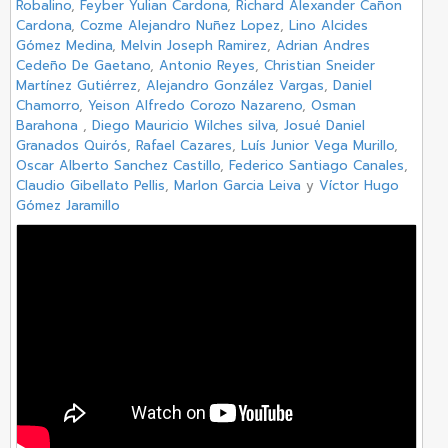
Robalino
,
Feyber Yulian Cardona
,
Richard Alexander Cañon
Cardona
,
Cozme Alejandro Nuñez Lopez
,
Lino Alcides
Gómez Medina
,
Melvin Joseph Ramirez
,
Adrian Andres
Cedeño De Gaetano
,
Antonio Reyes
,
Christian Sneider
Martínez Gutiérrez
,
Alejandro González Vargas
,
Daniel
Chamorro
,
Yeison Alfredo Corozo Nazareno
,
Osman
Barahona
,
Diego Mauricio Wilches silva
,
Josué Daniel
Granados Quirós
,
Rafael Cazares
,
Luís Junior Vega Murillo
,
Oscar Alberto Sanchez Castillo
,
Federico Santiago Canales
,
Claudio Gibellato Pellis
,
Marlon Garcia Leiva
y
Víctor Hugo
Gómez Jaramillo