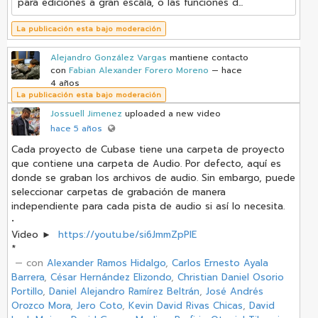
para ediciones a gran escala, o las funciones d...
La publicación esta bajo moderación
Alejandro González Vargas
mantiene contacto
con
Fabian Alexander Forero Moreno
— hace
4 años
La publicación esta bajo moderación
Jossuell Jimenez
uploaded a new video
hace 5 años
Cada proyecto de Cubase tiene una carpeta de proyecto
que contiene una carpeta de Audio. Por defecto, aquí es
donde se graban los archivos de audio. Sin embargo, puede
seleccionar carpetas de grabación de manera
independiente para cada pista de audio si así lo necesita.
•
Video ►
https://youtu.be/si6JmmZpPlE
*
‏ — con
Alexander Ramos Hidalgo
,
Carlos Ernesto Ayala
Barrera
,
César Hernández Elizondo
,
Christian Daniel Osorio
Portillo
,
Daniel Alejandro Ramírez Beltrán
,
José Andrés
Orozco Mora
,
Jero Coto
,
Kevin David Rivas Chicas
,
David