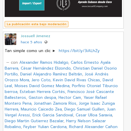
La publicación esta bajo moderación
Jossuell Jimenez
hace 5 años
Tan simple como un clic ►
https://bit.ly/3iALhZy
‏ — con
Alexander Ramos Hidalgo
,
Carlos Ernesto Ayala
Barrera
,
César Hernández Elizondo
,
Christian Daniel Osorio
Portillo
,
Daniel Alejandro Ramírez Beltrán
,
José Andrés
Orozco Mora
,
Jero Coto
,
Kevin David Rivas Chicas
,
David
Leal
,
Moises David Gomez Medina
,
Porfirio Otoniel Tiburcio
berroa
,
Esteban Herrera Cortés
,
Francisco José Cascante
Ballesteros
,
Gaston despa
,
Hector Cam
,
Yaser Rafael
Montero Pena
,
Jonathan Zamora Ríos
,
Jorge Isaac Zuniga
Herrera
,
Mauricio Caicedo Zea
,
Diego Samuel Guillen
,
Juan
Vergel Aressi
,
Erick Garcia Sandoval
,
Cesar Ulloa Saravia
,
Diego Martin Gutierrez Bazalar
,
Harry Nelson Salazar
Robalino
,
Feyber Yulian Cardona
,
Richard Alexander Cañon