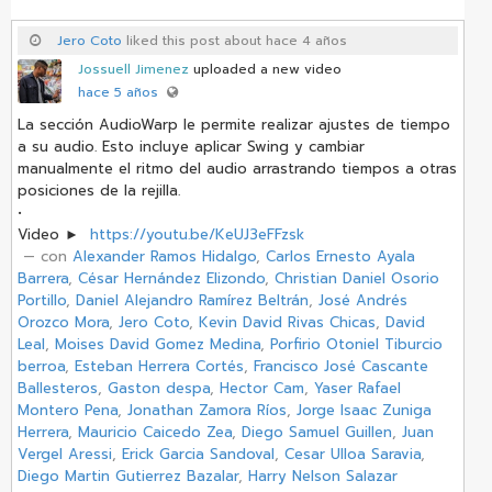
Jero Coto
liked this post about hace 4 años
Jossuell Jimenez
uploaded a new video
hace 5 años
La sección AudioWarp le permite realizar ajustes de tiempo
a su audio. Esto incluye aplicar Swing y cambiar
manualmente el ritmo del audio arrastrando tiempos a otras
posiciones de la rejilla.
•
Video ►
https://youtu.be/KeUJ3eFFzsk
‏ — con
Alexander Ramos Hidalgo
,
Carlos Ernesto Ayala
Barrera
,
César Hernández Elizondo
,
Christian Daniel Osorio
Portillo
,
Daniel Alejandro Ramírez Beltrán
,
José Andrés
Orozco Mora
,
Jero Coto
,
Kevin David Rivas Chicas
,
David
Leal
,
Moises David Gomez Medina
,
Porfirio Otoniel Tiburcio
berroa
,
Esteban Herrera Cortés
,
Francisco José Cascante
Ballesteros
,
Gaston despa
,
Hector Cam
,
Yaser Rafael
Montero Pena
,
Jonathan Zamora Ríos
,
Jorge Isaac Zuniga
Herrera
,
Mauricio Caicedo Zea
,
Diego Samuel Guillen
,
Juan
Vergel Aressi
,
Erick Garcia Sandoval
,
Cesar Ulloa Saravia
,
Diego Martin Gutierrez Bazalar
,
Harry Nelson Salazar