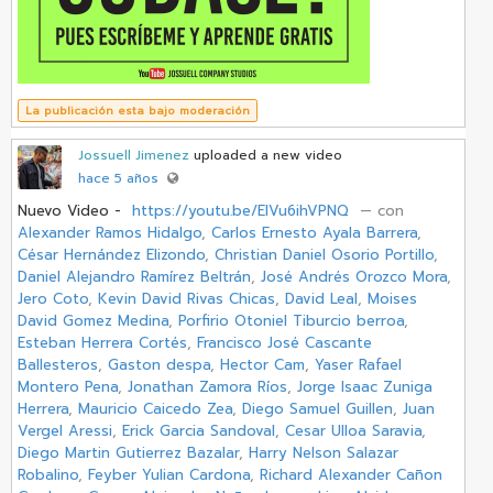
La publicación esta bajo moderación
Jossuell Jimenez
uploaded a new video
hace 5 años
Nuevo Video -
https://youtu.be/EIVu6ihVPNQ
‏ — con
Alexander Ramos Hidalgo
,
Carlos Ernesto Ayala Barrera
,
César Hernández Elizondo
,
Christian Daniel Osorio Portillo
,
Daniel Alejandro Ramírez Beltrán
,
José Andrés Orozco Mora
,
Jero Coto
,
Kevin David Rivas Chicas
,
David Leal
,
Moises
David Gomez Medina
,
Porfirio Otoniel Tiburcio berroa
,
Esteban Herrera Cortés
,
Francisco José Cascante
Ballesteros
,
Gaston despa
,
Hector Cam
,
Yaser Rafael
Montero Pena
,
Jonathan Zamora Ríos
,
Jorge Isaac Zuniga
Herrera
,
Mauricio Caicedo Zea
,
Diego Samuel Guillen
,
Juan
Vergel Aressi
,
Erick Garcia Sandoval
,
Cesar Ulloa Saravia
,
Diego Martin Gutierrez Bazalar
,
Harry Nelson Salazar
Robalino
,
Feyber Yulian Cardona
,
Richard Alexander Cañon