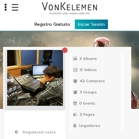
☰
Aprendo algo nuevo cada día
Info
Registro Gratuito
Iniciar Sesión
Home
Cursos
Carreras
3
Albums
Costos
0
Videos
Tools
42
Contactos
3
Groups
VKTV
0
Events
vLearn
2
Pages
vTalk
Seguidores
vKonnect
Registered Users