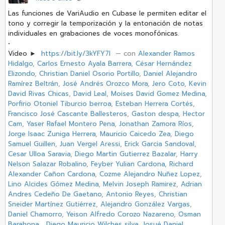
Las funciones de VariAudio en Cubase le permiten editar el
tono y corregir la temporización y la entonación de notas
individuales en grabaciones de voces monofónicas.
•
Video ►
https://bit.ly/3kYFY7l
‏ — con
Alexander Ramos
Hidalgo
,
Carlos Ernesto Ayala Barrera
,
César Hernández
Elizondo
,
Christian Daniel Osorio Portillo
,
Daniel Alejandro
Ramírez Beltrán
,
José Andrés Orozco Mora
,
Jero Coto
,
Kevin
David Rivas Chicas
,
David Leal
,
Moises David Gomez Medina
,
Porfirio Otoniel Tiburcio berroa
,
Esteban Herrera Cortés
,
Francisco José Cascante Ballesteros
,
Gaston despa
,
Hector
Cam
,
Yaser Rafael Montero Pena
,
Jonathan Zamora Ríos
,
Jorge Isaac Zuniga Herrera
,
Mauricio Caicedo Zea
,
Diego
Samuel Guillen
,
Juan Vergel Aressi
,
Erick Garcia Sandoval
,
Cesar Ulloa Saravia
,
Diego Martin Gutierrez Bazalar
,
Harry
Nelson Salazar Robalino
,
Feyber Yulian Cardona
,
Richard
Alexander Cañon Cardona
,
Cozme Alejandro Nuñez Lopez
,
Lino Alcides Gómez Medina
,
Melvin Joseph Ramirez
,
Adrian
Andres Cedeño De Gaetano
,
Antonio Reyes
,
Christian
Sneider Martínez Gutiérrez
,
Alejandro González Vargas
,
Daniel Chamorro
,
Yeison Alfredo Corozo Nazareno
,
Osman
Barahona
,
Diego Mauricio Wilches silva
,
Josué Daniel