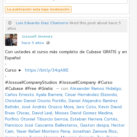
La publicación esta bajo moderación
Luis Eduardo Diaz Chamorro
liked this post about hace 5
años
Jossuell Jimenez
hace 5 años
Con ustedes el curso más completo de Cubase GRATIS y en
Español
•
Curso ►
https://bit.ly/34qAI6E
•
#JossuellCompanyStudios #JossuellCompany #Curso
#Cubase #Free #Gratis
‏ — con
Alexander Ramos Hidalgo
,
Carlos Ernesto Ayala Barrera
,
César Hernández Elizondo
,
Christian Daniel Osorio Portillo
,
Daniel Alejandro Ramírez
Beltrán
,
José Andrés Orozco Mora
,
Jero Coto
,
Kevin David
Rivas Chicas
,
David Leal
,
Moises David Gomez Medina
,
Porfirio Otoniel Tiburcio berroa
,
Esteban Herrera Cortés
,
Francisco José Cascante Ballesteros
,
Gaston despa
,
Hector
Cam
,
Yaser Rafael Montero Pena
,
Jonathan Zamora Ríos
,