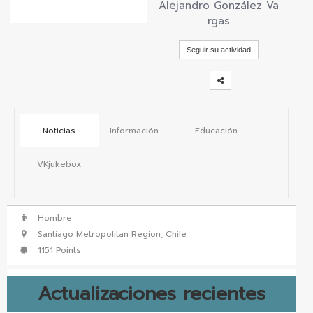
Alejandro González Va
vKontact
rgas
vBox
Seguir su actividad
vPages
Notifications
Noticias
Información básica
Educación
VKjukebox
Hombre
Santiago Metropolitan Region, Chile
1151 Points
Actualizaciones recientes