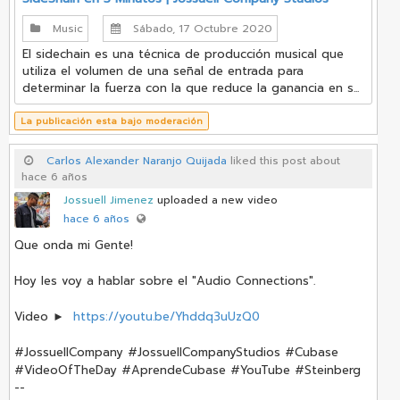
Music
Sábado, 17 Octubre 2020
El sidechain es una técnica de producción musical que
utiliza el volumen de una señal de entrada para
determinar la fuerza con la que reduce la ganancia en s...
La publicación esta bajo moderación
Carlos Alexander Naranjo Quijada
liked this post about
hace 6 años
Jossuell Jimenez
uploaded a new video
hace 6 años
Que onda mi Gente!
Hoy les voy a hablar sobre el "Audio Connections".
Video ►
https://youtu.be/Yhddq3uUzQ0
#JossuellCompany #JossuellCompanyStudios #Cubase
#VideoOfTheDay #AprendeCubase #YouTube #Steinberg
--