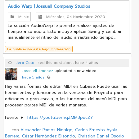
Audio Warp | Jossuell Company Studios
Music
Miércoles, 04 Noviembre 2020
La sección AudioWarp le permite realizar ajustes de
tiempo a su audio. Esto incluye aplicar Swing y cambiar
manualmente el ritmo del audio arrastrando tiempo...
La publicación esta bajo moderación
Jero Coto
liked this post about hace 4 años
Jossuell Jimenez
uploaded a new video
hace 5 años
Hay varias formas de editar MIDI en Cubase. Puede usar las
herramientas y funciones en la ventana de Proyecto para
ediciones a gran escala, o las funciones del menú MIDI para
procesar partes MIDI de varias maneras.
Fuente ►
https://youtu.be/hqZMM3pucZY
‏ — con
Alexander Ramos Hidalgo
,
Carlos Ernesto Ayala
Barrera
,
César Hernández Elizondo
,
Christian Daniel Osorio