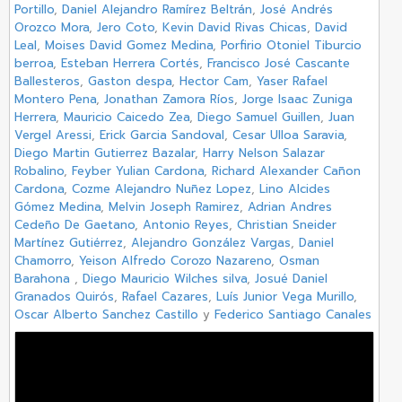
Portillo
,
Daniel Alejandro Ramírez Beltrán
,
José Andrés
Orozco Mora
,
Jero Coto
,
Kevin David Rivas Chicas
,
David
Leal
,
Moises David Gomez Medina
,
Porfirio Otoniel Tiburcio
berroa
,
Esteban Herrera Cortés
,
Francisco José Cascante
Ballesteros
,
Gaston despa
,
Hector Cam
,
Yaser Rafael
Montero Pena
,
Jonathan Zamora Ríos
,
Jorge Isaac Zuniga
Herrera
,
Mauricio Caicedo Zea
,
Diego Samuel Guillen
,
Juan
Vergel Aressi
,
Erick Garcia Sandoval
,
Cesar Ulloa Saravia
,
Diego Martin Gutierrez Bazalar
,
Harry Nelson Salazar
Robalino
,
Feyber Yulian Cardona
,
Richard Alexander Cañon
Cardona
,
Cozme Alejandro Nuñez Lopez
,
Lino Alcides
Gómez Medina
,
Melvin Joseph Ramirez
,
Adrian Andres
Cedeño De Gaetano
,
Antonio Reyes
,
Christian Sneider
Martínez Gutiérrez
,
Alejandro González Vargas
,
Daniel
Chamorro
,
Yeison Alfredo Corozo Nazareno
,
Osman
Barahona
,
Diego Mauricio Wilches silva
,
Josué Daniel
Granados Quirós
,
Rafael Cazares
,
Luís Junior Vega Murillo
,
Oscar Alberto Sanchez Castillo
y
Federico Santiago Canales