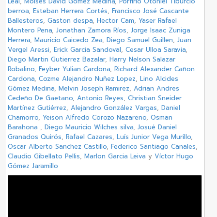
Leal
,
Moises David Gomez Medina
,
Porfirio Otoniel Tiburcio
berroa
,
Esteban Herrera Cortés
,
Francisco José Cascante
Ballesteros
,
Gaston despa
,
Hector Cam
,
Yaser Rafael
Montero Pena
,
Jonathan Zamora Ríos
,
Jorge Isaac Zuniga
Herrera
,
Mauricio Caicedo Zea
,
Diego Samuel Guillen
,
Juan
Vergel Aressi
,
Erick Garcia Sandoval
,
Cesar Ulloa Saravia
,
Diego Martin Gutierrez Bazalar
,
Harry Nelson Salazar
Robalino
,
Feyber Yulian Cardona
,
Richard Alexander Cañon
Cardona
,
Cozme Alejandro Nuñez Lopez
,
Lino Alcides
Gómez Medina
,
Melvin Joseph Ramirez
,
Adrian Andres
Cedeño De Gaetano
,
Antonio Reyes
,
Christian Sneider
Martínez Gutiérrez
,
Alejandro González Vargas
,
Daniel
Chamorro
,
Yeison Alfredo Corozo Nazareno
,
Osman
Barahona
,
Diego Mauricio Wilches silva
,
Josué Daniel
Granados Quirós
,
Rafael Cazares
,
Luís Junior Vega Murillo
,
Oscar Alberto Sanchez Castillo
,
Federico Santiago Canales
,
Claudio Gibellato Pellis
,
Marlon Garcia Leiva
y
Víctor Hugo
Gómez Jaramillo