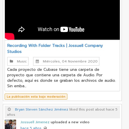
Recording With Folder Tracks | Jossuell Company
Studios
Music
Miércoles, 04 Noviembre 2020
Cada proyecto de Cubase tiene una carpeta de
proyecto que contiene una carpeta de Audio. Por
defecto, aquí es donde se graban los archivos de audio.
Sin emba...
La publicación esta bajo moderación
Bryan Steven Sánchez Jiménez
liked this post about hace 5
años
Jossuell Jimenez
uploaded a new video
hace 5 años