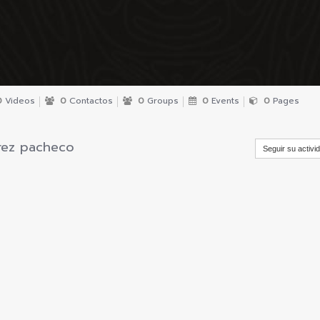
0
Videos
0
Contactos
0
Groups
0
Events
0
Pages
erez pacheco
Seguir su activi