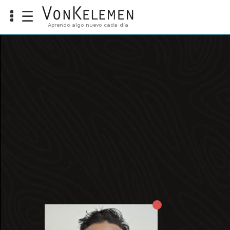
☰
Aprendo algo nuevo cada día
Info
Home
Cursos
Carreras
Costos
Tools
VKTV
vLearn
vTalk
vKonnect