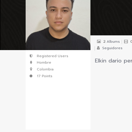
vKontact
vBox
vPages
Notifications
2
Albums
Seguidores
Registered Users
Elkin dario p
Hombre
Colombia
17 Points