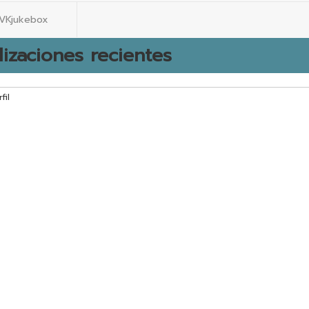
VKjukebox
lizaciones recientes
fil