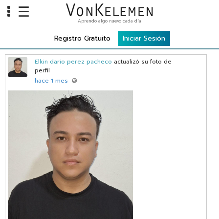
☰
Aprendo algo nuevo cada día
Info
Registro Gratuito
Iniciar Sesión
Home
Elkin dario perez pacheco
actualizó su foto de
Cursos
perfil
hace 1 mes
Carreras
Costos
Tools
VKTV
vLearn
vTalk
vKonnect