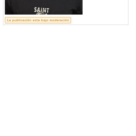
vKontact
vBox
La publicación esta bajo moderación
vPages
Notifications