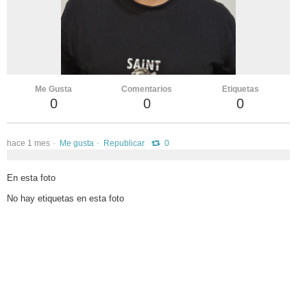
vKontact
vBox
vPages
Me Gusta
Comentarios
Etiquetas
Notifications
0
0
0
hace 1 mes
Me gusta
Republicar
0
En esta foto
No hay etiquetas en esta foto