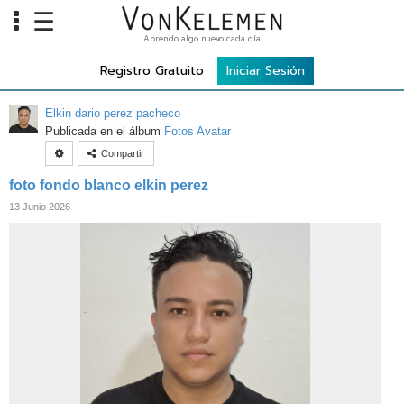
☰
Aprendo algo nuevo cada día
Info
Registro Gratuito
Iniciar Sesión
Home
Elkin dario perez pacheco
Cursos
Publicada en el álbum
Fotos Avatar
Compartir
Carreras
foto fondo blanco elkin perez
Costos
13 Junio 2026
Tools
VKTV
vLearn
vTalk
vKonnect