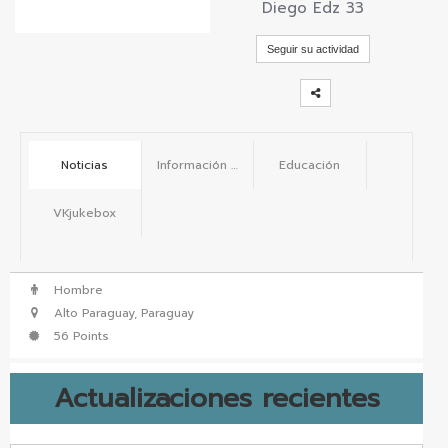
Diego Edz 33
vKontact
Seguir su actividad
vBox
vPages
Notifications
Noticias
Información básica
Educación
VKjukebox
Hombre
Alto Paraguay, Paraguay
56 Points
Actualizaciones recientes