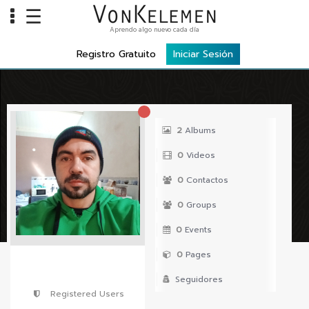
☰
Aprendo algo nuevo cada día
Info
Registro Gratuito
Iniciar Sesión
Home
Cursos
Carreras
2
Albums
Costos
0
Videos
Tools
0
Contactos
0
Groups
VKTV
0
Events
vLearn
0
Pages
vTalk
Seguidores
vKonnect
Registered Users