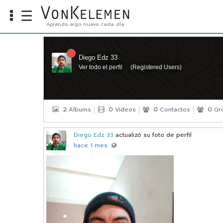
☰
Aprendo algo nuevo cada día
Info
Home
Diego Edz 33
Ver todo el perfil
(
Registered Users
)
Cursos
Carreras
Costos
2
Albums
0
Videos
0
Contactos
0
Gr
Tools
Diego Edz 33
actualizó su foto de perfil
hace 1 mes
VKTV
vLearn
vTalk
vKonnect