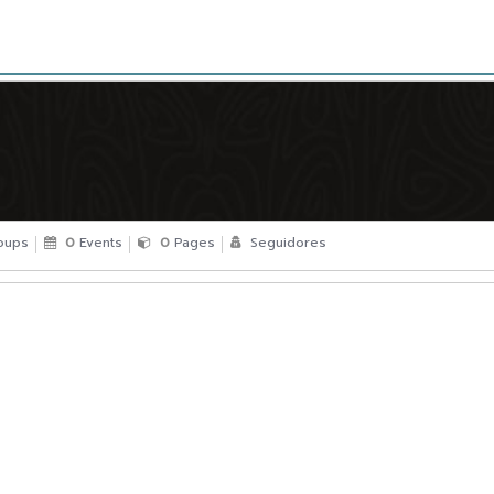
oups
0
Events
0
Pages
Seguidores