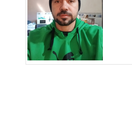
vKontact
vBox
vPages
Notifications