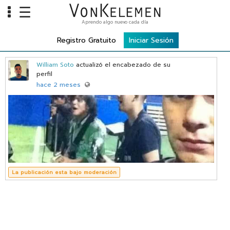
☰
Aprendo algo nuevo cada día
Info
Registro Gratuito
Iniciar Sesión
Home
William Soto
actualizó el encabezado de su
Cursos
perfil
hace 2 meses
Carreras
Costos
Tools
VKTV
La publicación esta bajo moderación
vLearn
vTalk
vKonnect