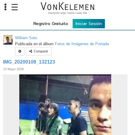
☰
Aprendo algo nuevo cada día
Info
Registro Gratuito
Iniciar Sesión
Home
William Soto
Cursos
Publicada en el álbum
Fotos de Imágenes de Portada
Compartir
Carreras
IMG_20200108_132123
Costos
14 Mayo 2026
Tools
VKTV
vLearn
vTalk
vKonnect