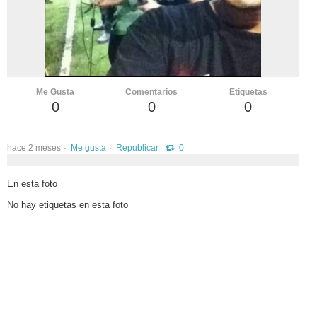
vKontact
vBox
vPages
Me Gusta
Comentarios
Etiquetas
Notifications
0
0
0
hace 2 meses
Me gusta
Republicar
0
En esta foto
No hay etiquetas en esta foto