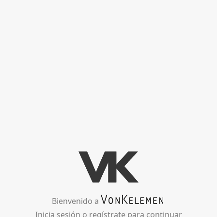
Salta
al
contenido
principal
Bienvenido a
Inicia sesión o regístrate para continuar