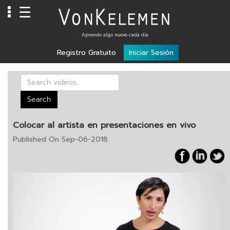
☰
Info
Aprendo algo nuevo cada día
Registro Gratuito
Iniciar Sesión
Home
Cursos
Carreras
Search
Costos
Colocar al artista en presentaciones en vivo
Tools
Published On Sep-06-2018
VKTV
vLearn
vTalk
vKonnect