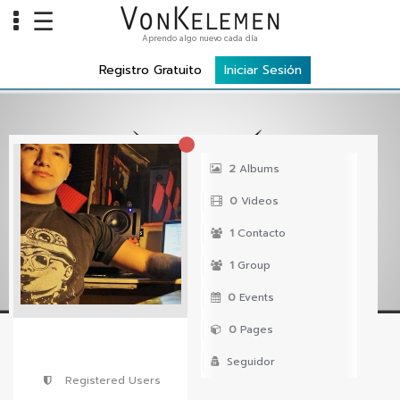
☰
Aprendo algo nuevo cada día
Info
Registro Gratuito
Iniciar Sesión
Home
Cursos
Carreras
2
Albums
Costos
0
Videos
Tools
1
Contacto
1
Group
VKTV
0
Events
vLearn
0
Pages
vTalk
Seguidor
vKonnect
Registered Users