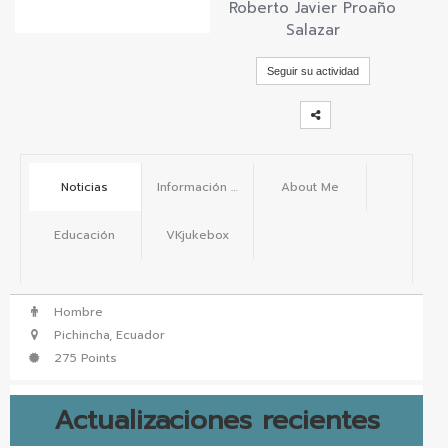
Roberto Javier Proaño
vKontact
Salazar
vBox
Seguir su actividad
vPages
Notifications
Noticias
Información básica
About Me
Educación
VKjukebox
Hombre
Pichincha, Ecuador
275 Points
Actualizaciones recientes