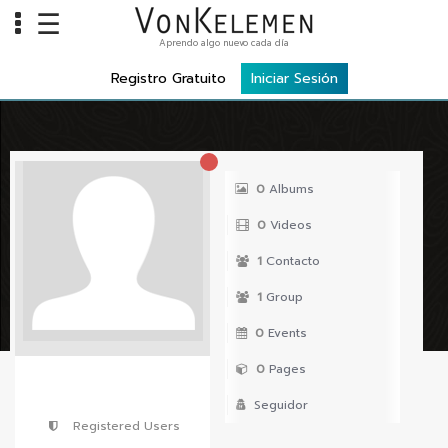
☰
Aprendo algo nuevo cada día
Info
Registro Gratuito
Iniciar Sesión
Home
Cursos
Carreras
0
Albums
Costos
0
Videos
Tools
1
Contacto
1
Group
VKTV
0
Events
vLearn
0
Pages
vTalk
Seguidor
vKonnect
Registered Users