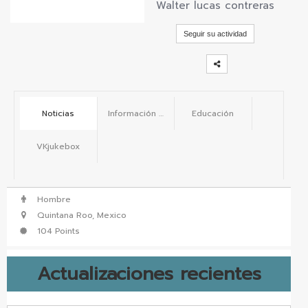
Walter lucas contreras
vKontact
Seguir su actividad
vBox
vPages
Notifications
Noticias
Información básica
Educación
VKjukebox
Hombre
Quintana Roo, Mexico
104 Points
Actualizaciones recientes