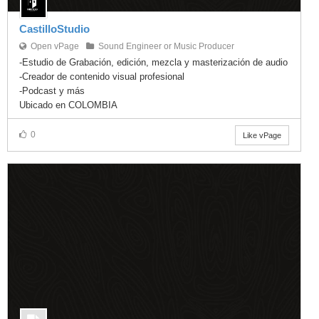
vKontact
CastilloStudio
vBox
Open vPage
Sound Engineer or Music Producer
-Estudio de Grabación, edición, mezcla y masterización de audio
vPages
-Creador de contenido visual profesional
-Podcast y más
Notifications
Ubicado en COLOMBIA
0
Like vPage