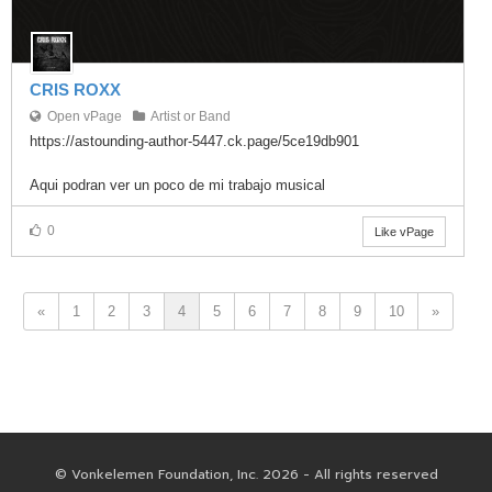
CRIS ROXX
Open vPage
Artist or Band
https://astounding-author-5447.ck.page/5ce19db901
Aqui podran ver un poco de mi trabajo musical
0
Like vPage
«
1
2
3
4
5
6
7
8
9
10
»
© Vonkelemen Foundation, Inc. 2026 - All rights reserved