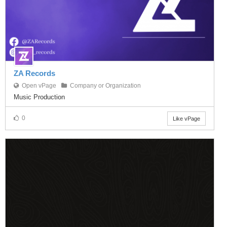
ZA Records
Open vPage
Company or Organization
Music Production
0
Like vPage