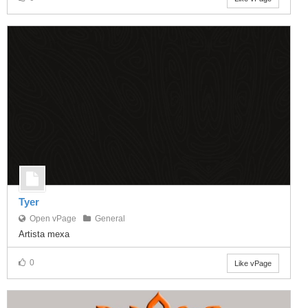
Tyer
Open vPage
General
Artista mexa
0
Like vPage