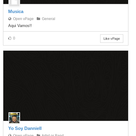
Musica
Open vPage
General
Aqui Vamos!!
0
Like vPage
Yo Soy Danniell
Open vPage
Artist or Band