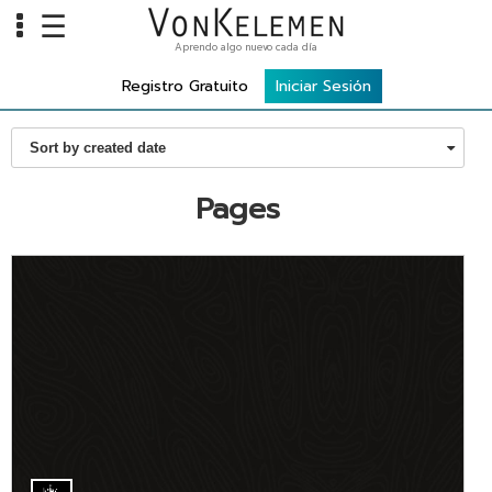
☰
Aprendo algo nuevo cada día
Info
Registro Gratuito
Iniciar Sesión
Home
Sort by created date
Cursos
Carreras
Pages
Costos
Tools
VKTV
vLearn
vTalk
vKonnect