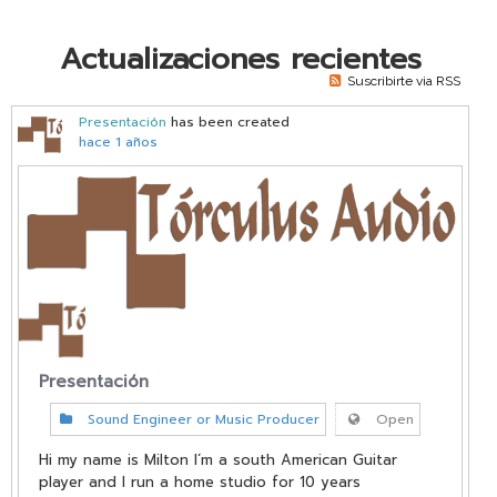
vKontact
Actualizaciones recientes
vBox
Suscribirte via RSS
vPages
Presentación
has been created
hace 1 años
Notifications
Presentación
Sound Engineer or Music Producer
Open
Hi my name is Milton I´m a south American Guitar
player and I run a home studio for 10 years