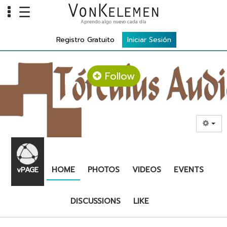
☰
Aprendo algo nuevo cada día
Presentación
Info
Registro Gratuito
Iniciar Sesión
Home
Cursos
Follow
Carreras
Costos
Tools
VKTV
HOME
PHOTOS
VIDEOS
EVENTS
vPAGE
vLearn
vTalk
DISCUSSIONS
LIKE
vKonnect