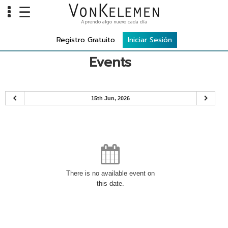
☰
Aprendo algo nuevo cada día
Info
Registro Gratuito
Iniciar Sesión
Home
Events
Cursos
Carreras
15th Jun, 2026
Costos
Tools
VKTV
vLearn
There is no available event on
this date.
vTalk
vKonnect