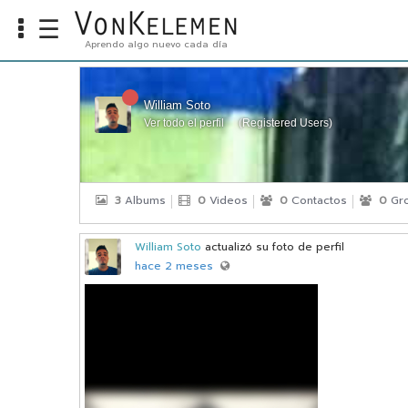
☰
Aprendo algo nuevo cada día
Info
Home
William Soto
Ver todo el perfil
(
Registered Users
)
Cursos
Carreras
Costos
3
Albums
0
Videos
0
Contactos
0
Gr
Tools
William Soto
actualizó su foto de perfil
hace 2 meses
VKTV
vLearn
vTalk
vKonnect