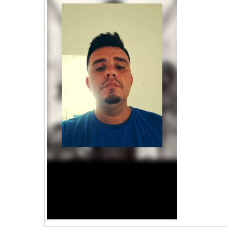
vKontact
vBox
vPages
Notifications