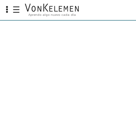
☰
Aprendo algo nuevo cada día
Info
Home
Cursos
Carreras
Costos
Tools
VKTV
vLearn
vTalk
vKonnect