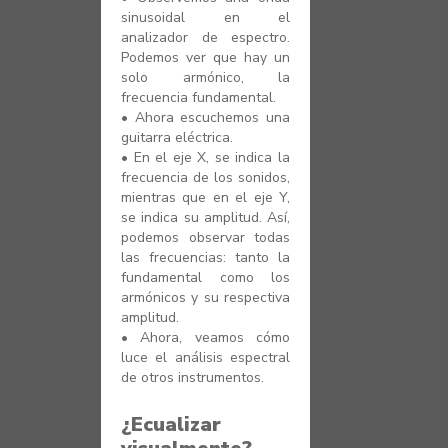
sinusoidal en el
analizador de espectro.
Podemos ver que hay un
solo armónico, la
frecuencia fundamental.
•
Ahora escuchemos una
guitarra eléctrica.
•
En el eje X, se indica la
frecuencia de los sonidos,
mientras que en el eje Y,
se indica su amplitud. Así,
podemos observar todas
las frecuencias: tanto la
fundamental como los
armónicos y su respectiva
amplitud.
•
Ahora, veamos cómo
luce el análisis espectral
de otros instrumentos.
¿Ecualizar