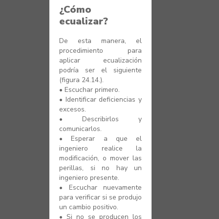
¿Cómo
ecualizar?
De esta manera, el
procedimiento para
aplicar ecualización
podría ser el siguiente
(figura 24.14.).
•
Escuchar primero.
•
Identificar deficiencias y
excesos.
•
Describirlos y
comunicarlos.
•
Esperar a que el
ingeniero realice la
modificación, o mover las
perillas, si no hay un
ingeniero presente.
•
Escuchar nuevamente
para verificar si se produjo
un cambio positivo.
•
Si no se producen los