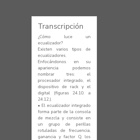
vKontact
vBox
Transcripción
vPages
¿Cómo luce un
ecualizador?
NOTIFICATIONS
Existen varios tipos de
ecualizadores.
Enfocándonos en su
apariencia podemos
nombrar tres: el
procesador integrado, el
dispositivo de rack y el
digital (figuras 24.10. a
24.12.).
•
El ecualizador integrado
forma parte de la consola
de mezcla y consiste en
un grupo de perillas
rotuladas de frecuencia,
ganancia y factor Q, los