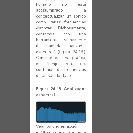
humano no está
acostumbrado a
conceptualizar un sonido
como varias frecuencias
distintas. Dichosamente,
contamos con una
herramienta sumamente
útil, llamada “analizador
espectral” (figura 24.13.).
Consiste en una gráfica,
en tiempo real, del
contenido de frecuencias
de un sonido dado.
Figura 24.13. Analizador
espectral
Veamos uno en acción.
•
Observemos una onda